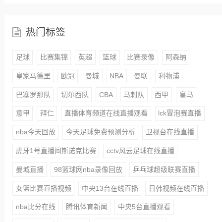
热门标签
足球
比赛集锦
英超
篮球
比赛录像
阿森纳
皇家马德里
欧冠
曼城
NBA
曼联
利物浦
巴塞罗那队
切尔西队
CBA
马刺队
西甲
皇马
意甲
拜仁
直播体育频道在线直播观看
lck冒泡赛直播
nba今天回放
今天足球免费预测分析
卫视台在线直播
虎牙1号直播间斯诺克比赛
cctv风云足球在线直播
曼城直播
98篮球网nba录像回放
乒乓球超级联赛直播
女篮比赛直播视频
中央13台在线直播
日韩视频在线直播
nba比分在线
腾讯体育新闻
中央5台直播观看