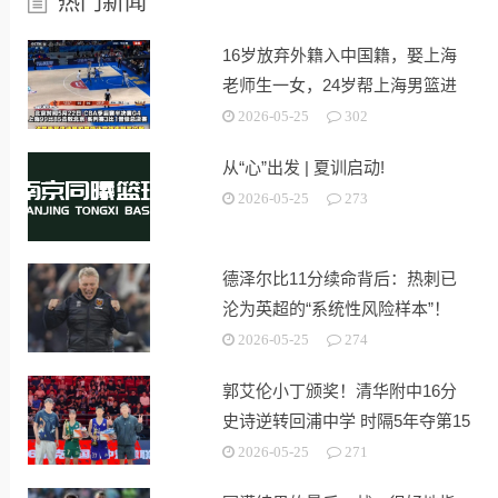
热门新闻
16岁放弃外籍入中国籍，娶上海
老师生一女，24岁帮上海男篮进
决赛
2026-05-25
302
从“心”出发 | 夏训启动!
2026-05-25
273
德泽尔比11分续命背后：热刺已
沦为英超的“系统性风险样本”！
2026-05-25
274
郭艾伦小丁颁奖！清华附中16分
史诗逆转回浦中学 时隔5年夺第15
冠
2026-05-25
271