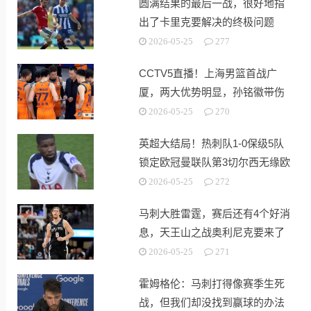
圆满结果的最后一战，很好地指
出了卡里克要解决的终极问题
2026-05-25
277
CCTV5直播！上海男篮首战广
厦，两大优势明显，孙铭徽带伤
出战！
2026-05-25
270
英超大结局！热刺队1-0保级5队
锁定欧冠曼联队第3切尔西无缘欧
战
2026-05-25
272
马刺大胜雷霆，赛后还有4个好消
息，天王山之战奥利尼克要来了
2026-05-25
271
霍姆格伦：马刺打得像赛季生死
战，但我们却没找到赢球的办法