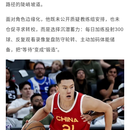
路径的陡峭坡道。
面对角色边缘化，他既未公开质疑教练组安排，也未
仓促寻求转校，而是选择沉潜蓄力：每日加练投射300
球、反复观看录像复盘防守轮转、主动加码体能储
备，把“等待”变成“锻造”。