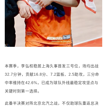
本赛季，李弘权稳居上海久事首发三号位，场均出战
32.7分钟，贡献16.8分、7.2篮板、2.5助攻，三分命
中率维持在42.6%，已成为球队外线最稳定攻坚点与
关键时刻第一选择。
此番半决赛对阵北京北汽之战，不仅助球队重返总决