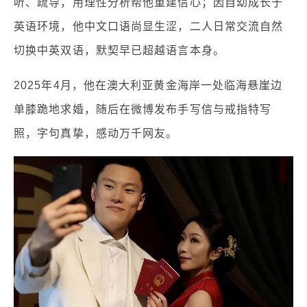
听、疏导，用理性分析帮他重建信心；因自幼成长于
英语环境，他中文口语尚显生涩，二人日常交流自然
切换中英双语，默契早已超越语言本身。
2025年4月，他在澳大利亚黄金海岸一处临海悬崖边
单膝跪地求婚，随后在微博发布手写信与戒指特写
照，字句真挚，感动万千网友。