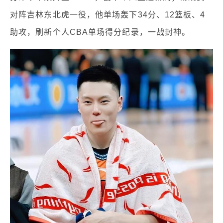
对阵吉林东北虎一役，他单场轰下34分、12篮板、4
助攻，刷新个人CBA单场得分纪录，一战封神。