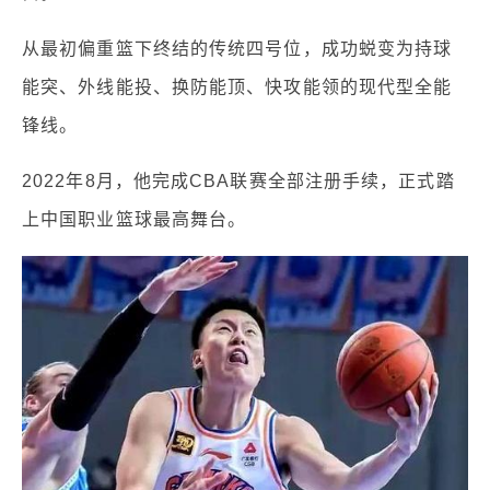
从最初偏重篮下终结的传统四号位，成功蜕变为持球
能突、外线能投、换防能顶、快攻能领的现代型全能
锋线。
2022年8月，他完成CBA联赛全部注册手续，正式踏
上中国职业篮球最高舞台。