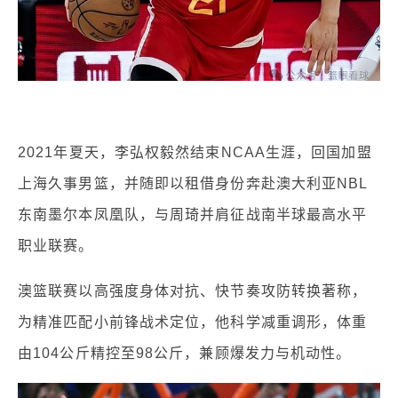
2021年夏天，李弘权毅然结束NCAA生涯，回国加盟
上海久事男篮，并随即以租借身份奔赴澳大利亚NBL
东南墨尔本凤凰队，与周琦并肩征战南半球最高水平
职业联赛。
澳篮联赛以高强度身体对抗、快节奏攻防转换著称，
为精准匹配小前锋战术定位，他科学减重调形，体重
由104公斤精控至98公斤，兼顾爆发力与机动性。