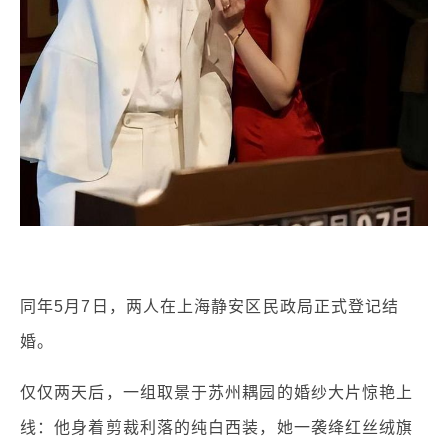
同年5月7日，两人在上海静安区民政局正式登记结
婚。
仅仅两天后，一组取景于苏州耦园的婚纱大片惊艳上
线：他身着剪裁利落的纯白西装，她一袭绛红丝绒旗