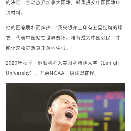
的决定：主动放弃加拿大国籍，郑重提交中国国籍申
请材料。
他的回答质朴而炽热：“我只想穿上印有五星红旗的球
衣，代表中国站在世界赛场。唯有成为中国公民，才
能让这枚梦想真正落地生根。”
2020年秋季，他顺利考入美国利哈伊大学（Lehigh
University），开启NCAA一级联盟征程。