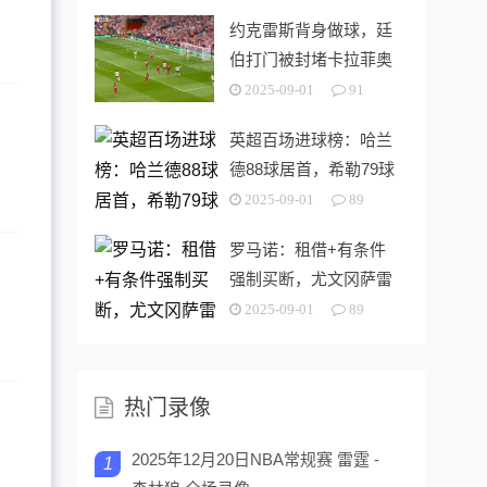
约克雷斯背身做球，廷
伯打门被封堵卡拉菲奥
里再射偏出
2025-09-01
91
英超百场进球榜：哈兰
德88球居首，希勒79球
次席，范尼第三
2025-09-01
89
罗马诺：租借+有条件
强制买断，尤文冈萨雷
斯转会马竞接近达协议
2025-09-01
89
热门录像
2025年12月20日NBA常规赛 雷霆 -
1