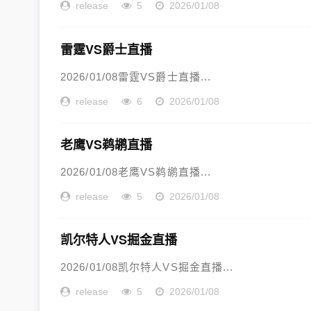
release
5
2026/01/08
雷霆VS爵士直播
2026/01/08雷霆VS爵士直播...
release
6
2026/01/08
老鹰VS鹈鹕直播
2026/01/08老鹰VS鹈鹕直播...
release
5
2026/01/08
凯尔特人VS掘金直播
2026/01/08凯尔特人VS掘金直播...
release
5
2026/01/08