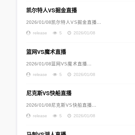
凯尔特人VS掘金直播
2026/01/08凯尔特人VS掘金直播...
release
5
2026/01/08
篮网VS魔术直播
2026/01/08篮网VS魔术直播...
release
5
2026/01/08
尼克斯VS快船直播
2026/01/08尼克斯VS快船直播...
release
5
2026/01/08
马刺VS湖人直播