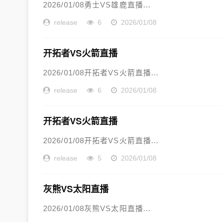
2026/01/08勇士VS雄鹿直播...
release
6
2026/01/08
开拓者VS火箭直播
2026/01/08开拓者VS火箭直播...
release
6
2026/01/08
开拓者VS火箭直播
2026/01/08开拓者VS火箭直播...
release
5
2026/01/08
灰熊VS太阳直播
2026/01/08灰熊VS太阳直播...