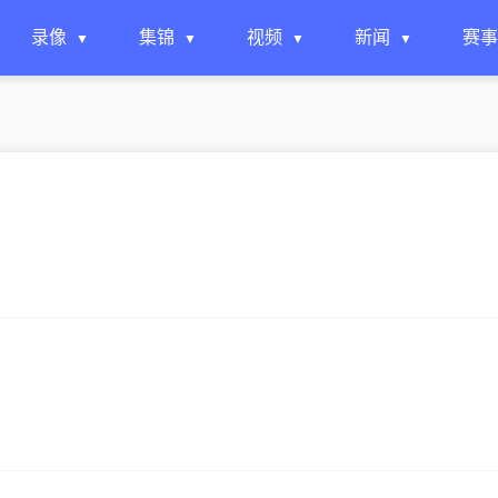
录像
集锦
视频
新闻
赛事