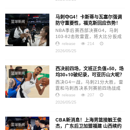
决定本赛季总冠军归属。当上海
队时隔24年再踏总决赛舞台，主
场...
马刺夺G4！卡斯蒂与瓦塞尔强调
防守重要性，福克斯回应伤势！
篮球新闻
NBA季后赛西部决赛G4，马刺
103-82击败雷霆，将大比分扳成
2-2平。卡斯尔在赛后提到了自己
release
214
的防守：我觉得就是运用我整个
2026/05/25
赛季都在努力建立的技巧，并且
去相信它。到了下一个回合，我
还是...
西决前四场，文班正负值+50，场
均30+10破纪录，可亚历山大呢？
篮球新闻
西决G4一战，马刺21分大胜，雷
霆和马刺西决系列赛前四场战成
2-2平，这组对决变成三局两胜制
release
207
游戏。赛后福克斯透露球队爆发
2026/05/25
秘密，原来在G3之后，波波维奇
首次进入更衣室讲话，激励马刺
球...
CBA新消息！上海男篮接触王俊
杰，广东后卫加盟福建 山西续约
篮球新闻