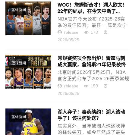
间...
WOC！詹姆斯奇才！湖人欧文！
22年的纪录，在今天中断了...
篮球新闻
NBA官方今天公布了2025-26赛
季的最佳阵容，最佳 一阵是坎宁
安、亚历山大、东契奇、文班亚
release
173
马、约基奇。最佳二阵是布伦
2026/05/25
森、米切尔、杰伦布朗、伦纳
德、杜兰特。最佳三阵是马克...
常规赛奖项全部出炉！雷霆马刺
成大赢家，詹姆斯21年记录被终
篮球新闻
结
北京时间2026年5月25日，NBA
官方正式公布了2025-26赛季常规
赛的最佳阵容，其中入选最佳一
release
159
阵的五名球员分别是活塞队的坎
2026/05/25
宁安、湖人队的东契奇、雷霆队
的亚历山大、掘金队的约基...
湖人弃子！毒药续约！湖人该动
手了！该往何处送？
篮球新闻
属实意外，当年被湖人球迷吹捧
的锋线尖刀，如今居然成了最头