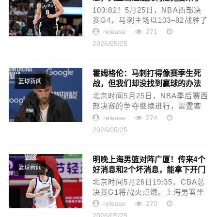
103:82！5月25日，NBA西部决
赛G4，马刺主场以103–82战胜了
雷霆队，系列赛总比分扳为2–2。
release
271
当终场哨声吹响的那一刻，马刺
2026/05/25
队的球员们如释重负，一阵阵的
欢呼声响彻整个球场。然而，更
令球...
霍姆格伦：马刺打得像赛季生死
战，但我们却没找到赢球的办法
篮球新闻
北京时间5月25日，NBA季后赛西
部决赛的争夺继续进行，雷霆客
场82-103不敌马刺，总比分2-2被
release
274
扳平。赛后，雷霆队球员霍姆格
2026/05/25
伦接受了媒体的采访。关于比赛
失利总的来说，我觉得他们打
得...
明晚上海男篮对阵广厦！传来4个
好消息和2个坏消息，能拿下开门
篮球新闻
红
北京时间5月26日19:35，CBA总
决赛G1将战火点燃。上海男篮坐
镇龙体馆，迎战卫冕冠军广厦，
release
270
这场七场四胜制的巅峰对决，将
2026/05/25