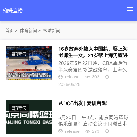
☰
蜘蛛直播
首页
>
体育新闻
>
篮球新闻
16岁放弃外籍入中国籍，娶上海
老师生一女，24岁帮上海男篮进
篮球新闻
决赛
2026年5月22日晚，CBA季后赛
半决赛第四场激战落幕，上海久
事男篮以99比85力克北京北汽，
release
302
时隔整整24载再度挺进总决赛，
2026/05/25
书写队史崭新篇章。此役下半场
风云突变，上海队火力全开、攻
势如...
从“心”出发 | 夏训启动!
篮球新闻
5月29日上午9点，南京同曦篮球
俱乐部夏训启动会议于同曦艺术
馆两佑堂召开。经过一段时间的
release
273
休整，同曦男篮将士们重新集