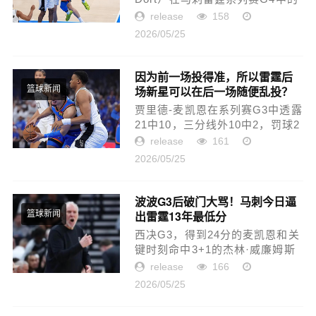
表现依然是惨不忍睹的水平。他
release
158
在17分21秒的出场时间内投篮2中
2026/05/25
1，三分线外1中0，得到了2分4篮
板2抢断的数据，还有1次失误和5
次...
因为前一场投得准，所以雷霆后
场新星可以在后一场随便乱投？
篮球新闻
贾里德-麦凯恩在系列赛G3中透露
21中10，三分线外10中2，罚球2
中2，得到了24分4篮板1助攻的数
release
161
据，成为了雷霆战胜马刺的功
2026/05/25
臣。但是问题就在于，麦凯恩本
身也不是稳定性很高的球员，季
后赛...
波波G3后破门大骂！马刺今日逼
出雷霆13年最低分
篮球新闻
西决G3，得到24分的麦凯恩和关
键时刻命中3+1的杰林·威廉姆斯
将马刺防守打爆。全场比赛，双
release
166
方替补席76比23的得分差距，触
2026/05/25
目惊心。福克斯透露，那一场比
赛结束之后，波波维奇第一时