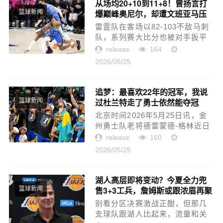
亚历山大可...
从场均20+10到11+8！曾扬言打
爆巅峰奥尼尔，却遭文班亚马压
篮球新闻
制
雷霆队在客场以82-103不敌马刺
队，系列赛大比分也被对手扳平
至2-2！从这一场比赛可以看出，
release
164
但马刺队在防守端上了强度，再
2026/05/25
加上裁判判罚尺度稍微公平了些
之后，雷霆队众将打得确实是
非...
追梦：最喜欢22年的冠军，我说
过杜兰特走了勇士依然能夺冠
篮球新闻
北京时间2026年5月25日讯，金
州勇士队老将德雷蒙德-格林近日
在播客中谈到了自己职业生涯最
release
160
有成就感的一座总冠军，他直言
2026/05/25
2022年的那支勇士队是最特别的
一支。追梦说道：“在所有我...
湖人高层即将变动？今夏全力兜
售3+3工兵，詹姆斯或跟浓眉再聚
篮球新闻
首
别看分区决赛激战正酣，但那几
支球队跟湖人比起来，流量和关