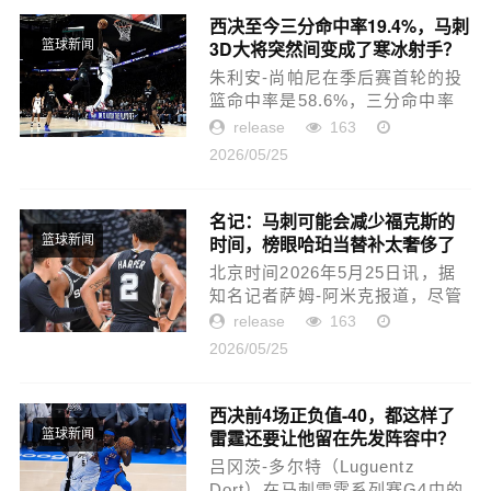
队...
西决至今三分命中率19.4%，马刺
3D大将突然间变成了寒冰射手？
篮球新闻
朱利安-尚帕尼在季后赛首轮的投
篮命中率是58.6%，三分命中率
是61.9%，算得上是顶级投手的
release
163
水平，表现算是非常惊艳了。到
2026/05/25
了季后赛次轮，尚帕尼的投篮命
中率是44.2%，三分命中率是
36.6%，...
名记：马刺可能会减少福克斯的
时间，榜眼哈珀当替补太奢侈了
篮球新闻
北京时间2026年5月25日讯，据
知名记者萨姆-阿米克报道，尽管
圣安东尼奥马刺队目前在季后赛
release
163
中表现出色，但联盟内部已出现
2026/05/25
关于福克斯未来去向的广泛讨
论。阿米克在文章中写道：“尽
管...
西决前4场正负值-40，都这样了
雷霆还要让他留在先发阵容中？
篮球新闻
吕冈茨-多尔特（Luguentz
Dort）在马刺雷霆系列赛G4中的