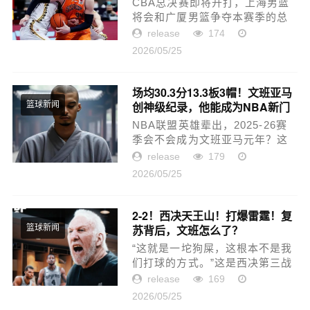
CBA总决赛即将开打，上海男篮
将会和广厦男篮争夺本赛季的总
冠军。从阵容实力上看，上海男
release
174
篮的优势比较明显；不过从总决
2026/05/25
赛的经验来看，广厦男篮则是明
显占优。这两支球队之间的较
量，...
场均30.3分13.3板3帽！文班亚马
创神级纪录，他能成为NBA新门
篮球新闻
面
NBA联盟英雄辈出，2025-26赛
季会不会成为文班亚马元年？这
一年，文班亚马成为NBA首位少
release
179
林俗家弟子；这一年，文班亚马
2026/05/25
完成了三连盖帽王的壮举；这一
年，文班亚马成为NBA历史首位
全票DPOY并...
2-2！西决天王山！打爆雷霆！复
苏背后，文班怎么了？
篮球新闻
“这就是一坨狗屎，这根本不是我
们打球的方式。”这是西决第三战
赛后，波波维奇冲进更衣室后对
release
169
着马刺全队年轻人说的话。事实
2026/05/25
证明，这句话确实有效，仅仅一