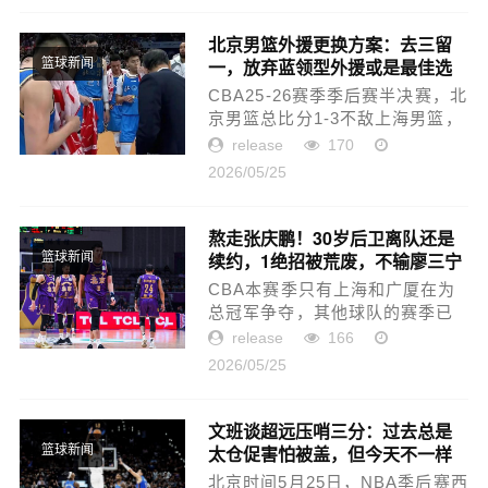
场之后，文班亚马就直接爆了...
北京男篮外援更换方案：去三留
一，放弃蓝领型外援或是最佳选
篮球新闻
择
CBA25-26赛季季后赛半决赛，北
京男篮总比分1-3不敌上海男篮，
无缘总决赛。从成绩上看，北京
release
170
队输给阵容配置豪华的常规赛冠
2026/05/25
军上海男篮，结果也算情理之
中。但纵观比赛中的表现，可以
肯...
熬走张庆鹏！30岁后卫离队还是
续约，1绝招被荒废，不输廖三宁
篮球新闻
CBA本赛季只有上海和广厦在为
总冠军争夺，其他球队的赛季已
经结束，面临重建的队伍很多，
release
166
其中北控男篮无疑度过了比较失
2026/05/25
败的一年，再次被挤出季后赛。
对于一直想成为CBA豪门，并且
要和...
文班谈超远压哨三分：过去总是
太仓促害怕被盖，但今天不一样
篮球新闻
了
北京时间5月25日，NBA季后赛西