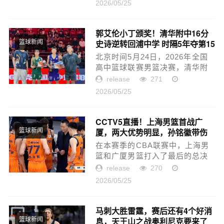
2026/05/25
结，精神饱满，对即将到来的夏
训和新赛季充满期待。俱乐部总
经...
郭艾伦小丁颁奖！清华附中16分
史诗逆转回浦中学 时隔5年夺第15
篮球新闻
冠
北京时间5月24日，2026年全国
高中篮球联赛男篮决赛，清华附
中82-77完成16分逆转险胜回浦中
release
271
学，以9胜0负不败战绩时隔5年夺
2026/05/25
得队史第15冠。赛后，郭艾伦与
丁彦雨航到场颁奖。在本场决...
CCTV5直播！上海男篮首战广
厦，两大优势明显，孙铭徽带伤
篮球新闻
出战！
在本赛季的CBA联赛中，上海男
篮和广厦男篮打入了最后的总决
赛，这两支球队将会争夺总冠
release
270
军。进入总决赛后，将会采用七
2026/05/25
场四胜的赛制（2-2-1-1-1），先
从上海男篮的主场打起，而且上
海男篮多...
马刺大胜雷霆，赛后还有4个好消
息，天王山之战奥利尼克要来了
篮球新闻