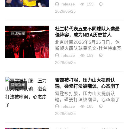
疼的包袱。今日，前湖人队记、
release
159
湖人媒体人Jovan Buha爆料，湖
2026/05/25
人高层正在寻找办法处理掉范德
比尔特的合同。对于这则消息，
很...
杜兰特代表五支不同球队入选最
佳阵容，成为NBA历史首人
篮球新闻
北京时间2026年5月25日讯，休
斯顿火箭队球星凯文-杜兰特本赛
季入选最佳阵容，成为NBA历史
release
159
上首位在五支不同球队入选最佳
2026/05/25
阵容的球员。杜兰特职业生涯共
12次入选最佳阵容（6次最佳一...
雷霆被打服，压力山大提前认
输，碰瓷打法被嘲讽，心态崩了
篮球新闻
雷霆被打服，压力山大提前认
输，碰瓷打法被嘲讽，心态崩了
今天，马刺在主场大比分战胜雷
release
165
霆，双方系列赛来到了二比二，
2026/05/25
回到同一起跑线，当然关于这场
比赛的争议还是非常大，尤其是