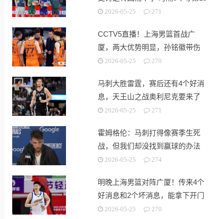
冠
2026-05-25
271
CCTV5直播！上海男篮首战广
厦，两大优势明显，孙铭徽带伤
出战！
2026-05-25
270
马刺大胜雷霆，赛后还有4个好消
息，天王山之战奥利尼克要来了
2026-05-25
271
霍姆格伦：马刺打得像赛季生死
战，但我们却没找到赢球的办法
2026-05-25
274
明晚上海男篮对阵广厦！传来4个
好消息和2个坏消息，能拿下开门
红
2026-05-25
270