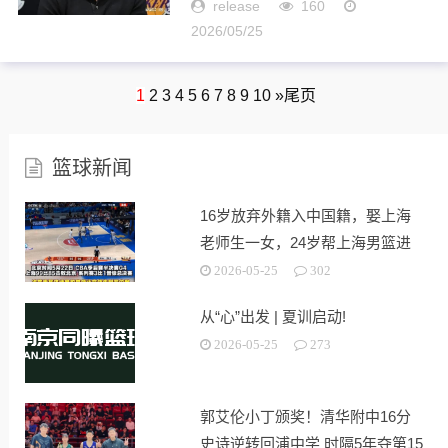
注度简直不值一提。尤其詹姆斯
release
160
等到今年夏天，将会成为自由球
2026/05/25
员情况下，湖人阵容可能发生天
翻地覆改变，这势必会成为焦
点。...
1
2
3
4
5
6
7
8
9
10
»
尾页
篮球新闻
16岁放弃外籍入中国籍，娶上海
老师生一女，24岁帮上海男篮进
决赛
2026-05-25
302
从“心”出发 | 夏训启动!
2026-05-25
273
郭艾伦小丁颁奖！清华附中16分
史诗逆转回浦中学 时隔5年夺第15