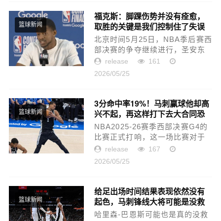
队，终于在G4的比赛里开始觉
醒，球...
福克斯：脚踝伤势并没有痊愈，
取胜的关键是我们控制住了失误
篮球新闻
北京时间5月25日，NBA季后赛西
部决赛的争夺继续进行，圣安东
尼奥马刺主场103-82战胜俄克拉
release
161
荷马雷霆，总比分2-2扳平。赛
2026/05/25
后，马刺队球员福克斯接受了媒
体的采访。关于脚踝伤势是否
痊...
3分命中率19%！马刺赢球他却高
兴不起，再这样打下去大合同恐
篮球新闻
悬了
NBA2025-26赛季西部决赛G4的
比赛正式打响，这一场比赛对于
马刺队来说也算是一场“生死战”，
release
167
毕竟他们已经是1-2落后了，如果
2026/05/25
G4的比赛还输球的话，下一场又
是去到雷霆主场，球队极有可...
给足出场时间结果表现依然没有
起色，马刺锋线大将可能是没救
篮球新闻
了？
哈里森-巴恩斯可能也是真的没救