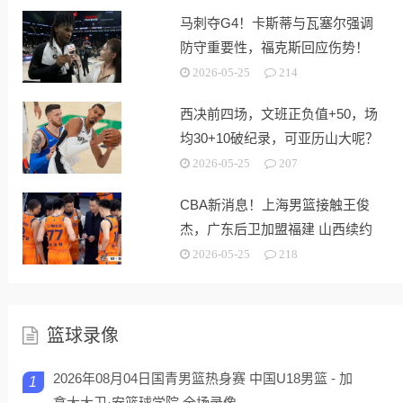
马刺夺G4！卡斯蒂与瓦塞尔强调
防守重要性，福克斯回应伤势！
2026-05-25
214
西决前四场，文班正负值+50，场
均30+10破纪录，可亚历山大呢？
2026-05-25
207
CBA新消息！上海男篮接触王俊
杰，广东后卫加盟福建 山西续约
潘江
2026-05-25
218
篮球录像
2026年08月04日国青男篮热身赛 中国U18男篮 - 加
1
拿大大卫·安篮球学院 全场录像