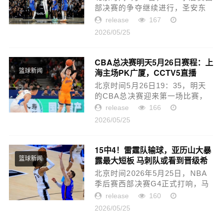
部决赛的争夺继续进行，圣安东
尼奥马刺主场103-82战胜俄克拉
release
167
荷马雷霆，总比分2-2扳平。赛
2026/05/25
后，马刺队中锋文班亚马接受了
媒体的采访。半场最后一攻，马
刺...
CBA总决赛明天5月26日赛程：上
海主场PK广厦，CCTV5直播
篮球新闻
北京时间5月26日19：35，明天
的CBA总决赛迎来第一场比赛，
上海主场迎战广厦，赛制是7局4
release
166
胜！上海的晋级之路是2-0淘汰了
2026/05/25
山东、3-1淘汰了北京；广厦的晋
级之路是2-1淘汰山西，3-1淘汰
深圳！上...
15中4！雷霆队输球，亚历山大暴
露最大短板 马刺队或看到晋级希
篮球新闻
望
北京时间2026年5月25日，NBA
季后赛西部决赛G4正式打响，马
刺队继续坐镇主场迎战雷霆队，
release
160
在系列赛连输掉两场、又被波波
2026/05/25
维奇赛后冲到更衣室怒喷的马刺