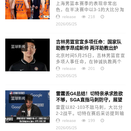
潘江
上海男篮本赛季的表现非常出
色，在半决赛中以3-1的大比分淘
汰了阵容强大的北京男篮。据媒
release
218
体透露，上海男篮管理层的高层
2026/05/25
人员参加了24日晚上进行的耐高
决赛，并和已经回国的国手锋...
吉林男篮官宣多项任命：国家队
助教李昂成新帅 两洋助教出炉
篮球新闻
北京时间5月25日，吉林男篮官宣
多项人事任命，在钟诚执教两个
赛季下课后，由中国男篮助教李
release
201
昂担任主教练，由盖伊·穆雷、约
2026/05/25
翰·郝松尼担任助教，何长江担任
俱乐部副董事长。钟诚在202...
雷霆丢G4总结！切特亲承求胜欲
不够，SGA直指马刺防守，展望
篮球新闻
G5！
雷霆以82-103不敌马刺，大比分
2-2战平。切特在赛后采访提到输
球原因：马刺打得就像在打生死
release
199
战，而我们没有展现出那种紧迫
2026/05/25