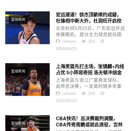
感，这场比赛我看到很多需要提
升的地方，会竭尽全力去做
好。...
宏远速递！徐杰顶薪续约成疑，
杜锋相中新大外，杜润旺开启校
篮球新闻
园行
北京时间5月25日，广东宏远开启
休赛期后，部分主力球员前往国
家队集训，部分球员则开始度假
release
204
或参加活动。主教练杜锋最近则
2026/05/25
在考察新外援，来到深圳男篮主
场观战后，对深圳的大外援巴
吉...
上海男篮先打主场，张镇麟+内线
占优 5小阵容奇招 洛夫顿冲胡金
篮球新闻
秋
上海男篮与浙江广厦两支球队，
会师总决赛，一支是时隔多年重
新闯入决赛，一支是卫冕冠军，
release
189
两队之间的对决，必然很有看
2026/05/25
点。5月26日19:35，cba总决赛
第一场，上海男篮主场迎战浙江
广厦，常规...
CBA快讯！总决赛裁判调整，
CBA传奇周鹏或就此退役，吉林
篮球新闻
官宣换帅