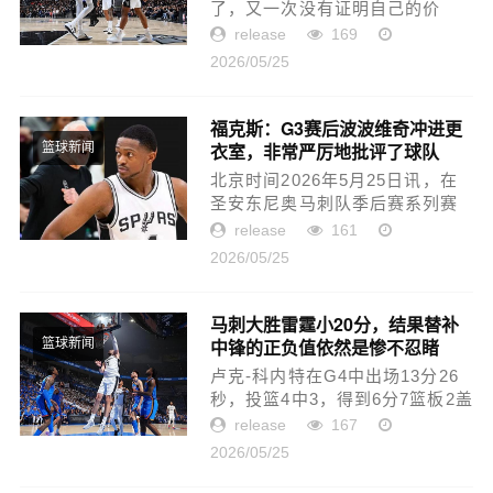
了，又一次没有证明自己的价
值。G4马刺也是对轮换阵容进行
release
169
了一些调整，给了巴恩斯更多的
2026/05/25
出场时间。结果他出场16分08
秒，投篮4中0，三分线外2中0，
罚球6...
福克斯：G3赛后波波维奇冲进更
衣室，非常严厉地批评了球队
篮球新闻
北京时间2026年5月25日讯，在
圣安东尼奥马刺队季后赛系列赛
第4场大胜对手后，马刺球星福克
release
161
斯在场边采访中透露了前主帅波
2026/05/25
波维奇在第3场失利后的举动。福
克斯详细回忆道：“我们输...
马刺大胜雷霆小20分，结果替补
中锋的正负值依然是惨不忍睹
篮球新闻
的-9？
卢克-科内特在G4中出场13分26
秒，投篮4中3，得到6分7篮板2盖
帽，还有1次犯规，正负值为-9。
release
167
大家都在说，科内特这场打得不
2026/05/25
错，好歹得了几分还有2次盖帽。
不得不说这要求也是够低的。球