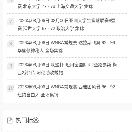
赛 北京大学 77 - 79 上海交通大学 集锦
2026年08月06日 08月06日亚洲大学生篮球联赛8强
7
赛 延世大学 67 - 72 政治大学 集锦
2026年08月06日 WNBA常规赛 达拉斯飞翼 92 - 96
8
华盛顿神秘人 全场集锦
2026年08月06日 联盟杯-迈阿密国际4-2圣路易斯 梅
9
西2射1传 阿伦助攻戴帽
2026年08月06日 WNBA常规赛 西雅图风暴 86 - 92
10
纽约自由人 全场集锦
热门标签