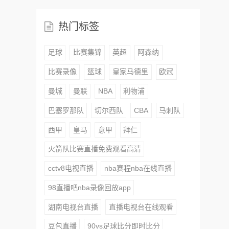
热门标签
足球
比赛集锦
英超
阿森纳
比赛录像
篮球
皇家马德里
欧冠
曼城
曼联
NBA
利物浦
巴塞罗那队
切尔西队
CBA
马刺队
西甲
皇马
意甲
拜仁
火箭队比赛直播免费观看高清
cctv8电视直播
nba赛程nba在线直播
98直播吧nba录像回放app
湖南电视台直播
直播电视台在线观看
豆包直播
90vs足球比分即时比分