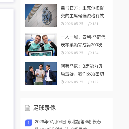
皇马官方：里克尔梅提
交的主席候选资格有效
2026-05-25
131
一人一城，索利-马奇代
表布莱顿完成第300次
出场
2026-05-25
124
阿莱马尼：B席能力毋
庸置疑，我们必须密切
关注今夏市场动向
2026-05-25
127
足球录像
2026年07月04日 东北超第4轮 长春
1