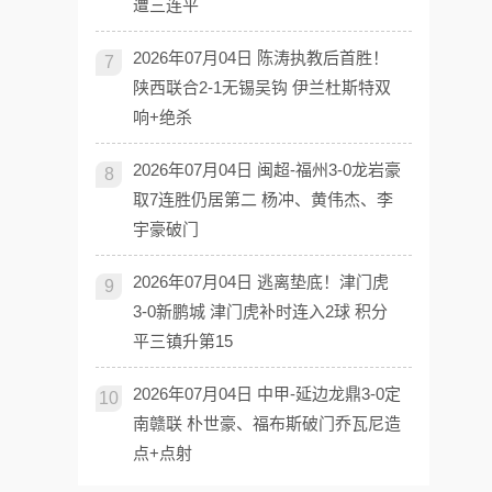
遭三连平
2026年07月04日 陈涛执教后首胜！
7
陕西联合2-1无锡吴钩 伊兰杜斯特双
响+绝杀
2026年07月04日 闽超-福州3-0龙岩豪
8
取7连胜仍居第二 杨冲、黄伟杰、李
宇豪破门
2026年07月04日 逃离垫底！津门虎
9
3-0新鹏城 津门虎补时连入2球 积分
平三镇升第15
2026年07月04日 中甲-延边龙鼎3-0定
10
南赣联 朴世豪、福布斯破门乔瓦尼造
点+点射