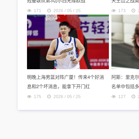
冠曼联队第3切尔西无缘欧战
天王山之战
171
2026 / 05 / 25
173
明晚上海男篮对阵广厦！传来4个好消
阿斯：里克
息和2个坏消息，能拿下开门红
名单中包括
175
2026 / 05 / 25
127