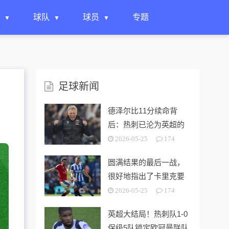
球队
球员
专题
足球新闻
德泽尔比11分续命背
后：热刺已沦为英超的
“系统性风险样本”！
2026-05-25
174
圆满结果的最后一战，
很好地指出了卡里克要
解决的终极问题
2026-05-25
174
英超大结局！热刺队1-0
保级5队锁定欧冠曼联队