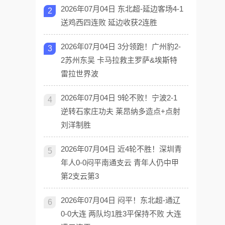
2026年07月04日 东北超-延边客场4-1
2
送鸡西四连败 延边收获2连胜
2026年07月04日 3分领跑！广州豹2-
3
2苏州东吴 卡马拉救主罗萨&埃斯特
雷拉世界波
2026年07月04日 9轮不败！宁波2-1
4
逆转石家庄功夫 莱昂纳多造点+点射
刘洋制胜
2026年07月04日 近4轮不胜！深圳青
5
年人0-0闷平南通支云 青年人仍中甲
第2支云第3
2026年07月04日 闷平！东北超-通辽
6
0-0大连 两队均1胜3平保持不败 大连