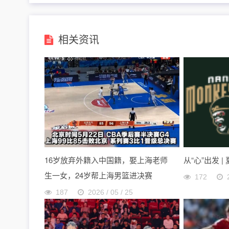
相关资讯
16岁放弃外籍入中国籍，娶上海老师
从“心”出发 |
生一女，24岁帮上海男篮进决赛
172
187
2026 / 05 / 25