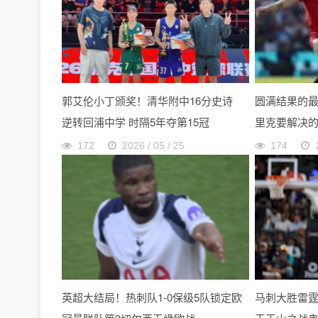
郭艾伦小丁颁奖！清华附中16分史诗
圆满结果的
逆转回浦中学 时隔5年夺第15冠
里克要解决
172
2026 / 05 / 25
174
英超大结局！热刺队1-0保级5队锁定欧
马刺大胜雷霆