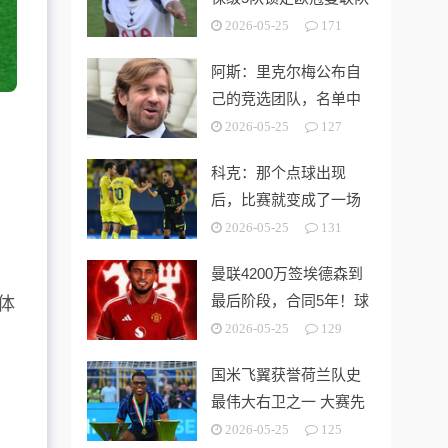
第3切尔西无缘欧战
2026-05-25
171
阿斯：里克尔梅公布自
己的竞选团队，名单中
包括多名企业家
2026-05-25
127
科克：那个点球出现
后，比赛就变成了一场
灾难
2026-05-25
131
曼联4200万签埃德森到
最后阶段，合同5年！球
，体
员拒绝别队只等红魔
2026-05-25
129
国米飞翼获誉荷兰队史
最伟大右卫之一 大赛先
生能否比肩巴萨传奇
2026-05-25
125