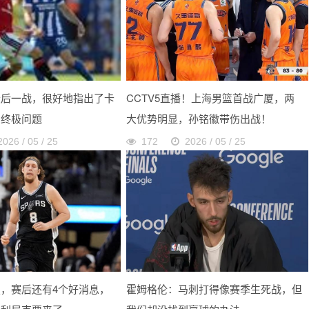
最后一战，很好地指出了卡
CCTV5直播！上海男篮首战广厦，两
的终极问题
大优势明显，孙铭徽带伤出战！
2026 / 05 / 25
172
2026 / 05 / 25
，赛后还有4个好消息，
霍姆格伦：马刺打得像赛季生死战，但