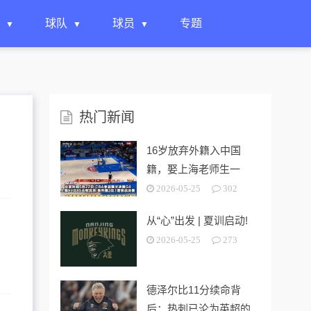
球队
球员
专题
热门新闻
16岁放弃外籍入中国
籍，娶上海老师生一
女，24岁帮上海男篮进
2026-05-25
302
决赛
从“心”出发 | 夏训启动!
2026-05-25
273
德泽尔比11分续命背
后：热刺已沦为英超的