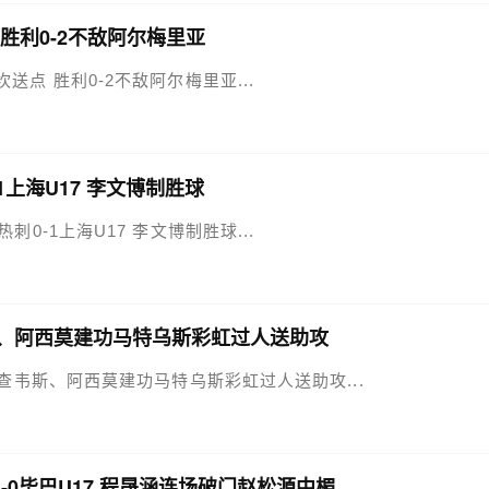
点 胜利0-2不敌阿尔梅里亚
西马坎送点 胜利0-2不敌阿尔梅里亚...
-1上海U17 李文博制胜球
7热刺0-1上海U17 李文博制胜球...
 查韦斯、阿西莫建功马特乌斯彩虹过人送助攻
-1济州 查韦斯、阿西莫建功马特乌斯彩虹过人送助攻...
足1-0毕巴U17 程晟涵连场破门赵松源中楣