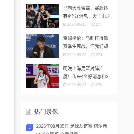
马刺大胜雷霆，赛后还
有4个好消息，天王山之
战奥利尼克要来了
2026-05-25
271
霍姆格伦：马刺打得像
赛季生死战，但我们却
没找到赢球的办法
2026-05-25
274
明晚上海男篮对阵广
厦！传来4个好消息和2
个坏消息，能拿下开门
2026-05-25
270
红
热门录像
2026年08月05日 足球友谊赛 切尔西
1