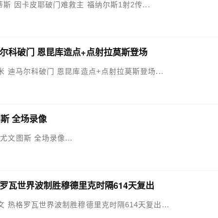
-3贝蒂斯 因卡皮耶破门难救主 福纳尔斯1射2传...
 迪马尔科破门 恩昆库造点+点射拉莫斯登场
-1国米 迪马尔科破门 恩昆库造点+点射拉莫斯登场...
图斯 全场录像
vs尤文图斯 全场录像...
 热格罗瓦世界波制胜穆德里克时隔614天复出
-1尤文 热格罗瓦世界波制胜穆德里克时隔614天复出...