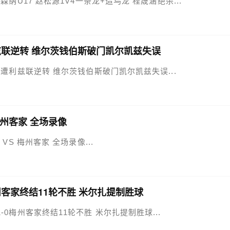
-2阿森纳U17 赵松源1V4一条龙+造乌龙 程晟涵绝杀...
遭利兹联逆转 维尔茨钱伯斯破门凯尔凯兹失误
浦2-4遭利兹联逆转 维尔茨钱伯斯破门凯尔凯兹失误...
 梅州客家 全场录像
吴 VS 梅州客家 全场录像...
梅州客家终结11轮不胜 米尔扎提制胜球
东吴1-0梅州客家终结11轮不胜 米尔扎提制胜球...