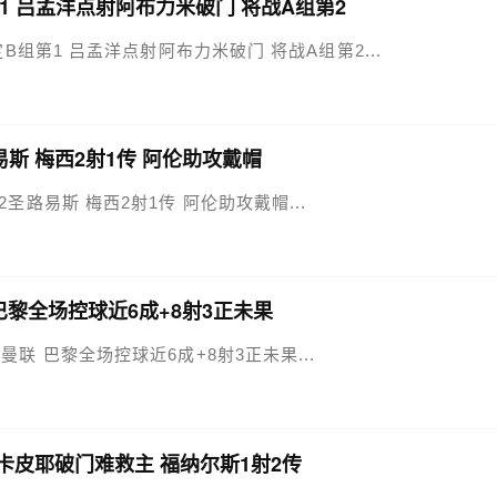
B组第1 吕孟洋点射阿布力米破门 将战A组第2
河床锁定B组第1 吕孟洋点射阿布力米破门 将战A组第2...
路易斯 梅西2射1传 阿伦助攻戴帽
4-2圣路易斯 梅西2射1传 阿伦助攻戴帽...
联 巴黎全场控球近6成+8射3正未果
下场战曼联 巴黎全场控球近6成+8射3正未果...
 因卡皮耶破门难救主 福纳尔斯1射2传