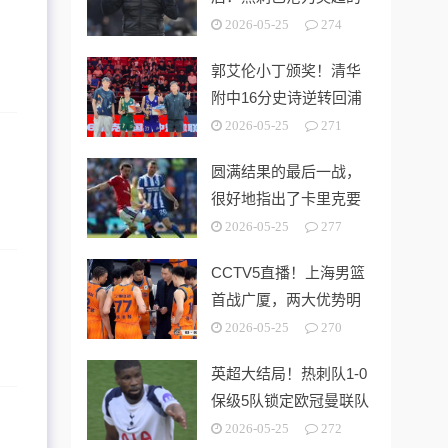
“系统性风险样本”！
2026-05-25
274
郭艾伦小丁颁奖！清华
附中16分史诗逆转回浦
中学 时隔5年夺第15冠
2026-05-25
271
圆满结果的最后一战，
很好地指出了卡里克要
解决的终极问题
2026-05-25
277
CCTV5直播！上海男篮
首战广厦，两大优势明
显，孙铭徽带伤出战！
2026-05-25
270
英超大结局！热刺队1-0
保级5队锁定欧冠曼联队
第3切尔西无缘欧战
2026-05-25
272