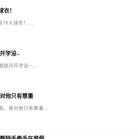
人球衣！
76人球衣！...
开学没~
眼就问开学没~...
对他只有尊重
有，我对他只有尊重...
薇特手牵手在度假