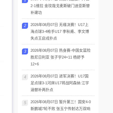
2-1维拉 金玟哉戈麦斯破门迪亚斯替
补建功
2026年08月07日 无缘决赛！U17上
2
海点球3-4枪手U17 李秋甫、李文博
失点王启戎扑点
2026年08月07日 热身赛-中国女篮险
3
胜尼日利亚 张子宇24+11 杨舒予
12+6
2026年08月07日 进军决赛！U17国
4
足点球3-1河床U17将战阿森纳 江宇
涵替补两扑点
2026年08月07日 暂升第三！国安4-0
5
新鹏城7轮不败 张玉宁传射达万双响