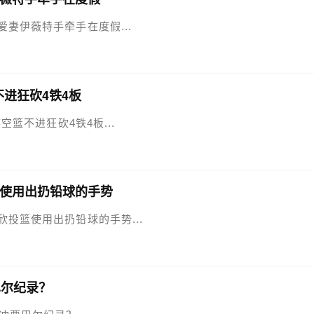
模爱妻伊薇特手牵手在度假...
不进狂砍4铁4板
笑空篮不进狂砍4铁4板...
使用出扔铅球的手势
书欣投篮使用出扔铅球的手势...
巴尔纪录？