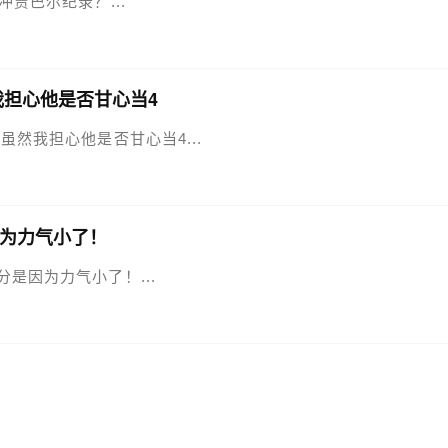
冲贾巴尔纪录？...
我担心他是否甘心当4
 虽然我担心他是否甘心当4...
为力气小了！
分是因为力气小了！...