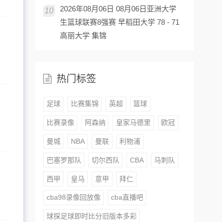
2026年08月06日 08月06日亚洲大学
10
生篮球联赛8强赛 早稻田大学 78 - 71
高丽大学 集锦
热门标签
足球
比赛集锦
英超
篮球
比赛录像
阿森纳
皇家马德里
欧冠
曼城
NBA
曼联
利物浦
巴塞罗那队
切尔西队
CBA
马刺队
西甲
皇马
意甲
拜仁
cba98录像回放像
cba直播吧
球探足球即时比分旧版本多彩