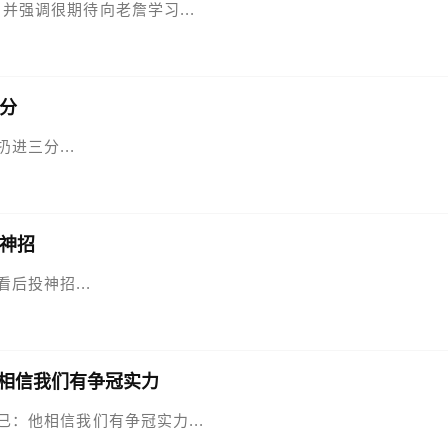
应 并强调很期待向老詹学习...
分
进三分...
神招
看后投神招...
他相信我们有争冠实力
不已：他相信我们有争冠实力...