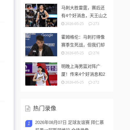
马刺大胜雷霆，赛后还
有4个好消息，天王山之
战奥利尼克要来了
2026-05-25
273
霍姆格伦：马刺打得像
赛季生死战，但我们却
没找到赢球的办法
2026-05-25
276
明晚上海男篮对阵广
厦！传来4个好消息和2
个坏消息，能拿下开门
2026-05-25
272
红
热门录像
2026年08月07日 足球友谊赛 拜仁慕
1