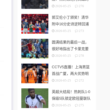
“系统性风险样本”！
2026-05-25
276
郭艾伦小丁颁奖！清华
附中16分史诗逆转回浦
中学 时隔5年夺第15冠
2026-05-25
273
圆满结果的最后一战，
很好地指出了卡里克要
解决的终极问题
2026-05-25
278
CCTV5直播！上海男篮
首战广厦，两大优势明
显，孙铭徽带伤出战！
2026-05-25
272
英超大结局！热刺队1-0
保级5队锁定欧冠曼联队
第3切尔西无缘欧战
2026-05-25
275