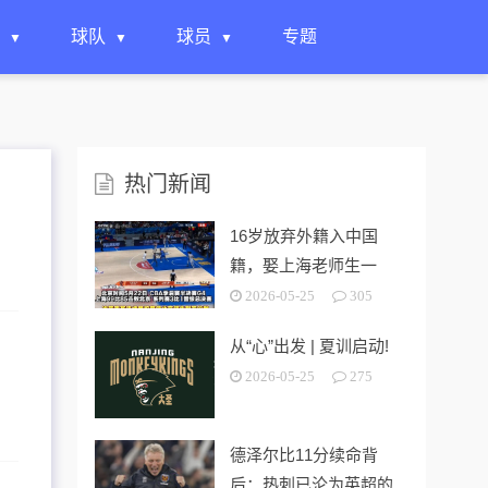
球队
球员
专题
热门新闻
16岁放弃外籍入中国
籍，娶上海老师生一
女，24岁帮上海男篮进
2026-05-25
305
决赛
从“心”出发 | 夏训启动!
2026-05-25
275
德泽尔比11分续命背
后：热刺已沦为英超的