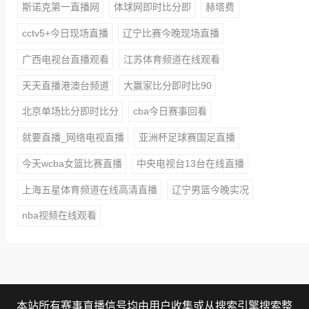
斯诺克第一直播网
体球网即时比分即
赫塔费
cctv5+今日现场直播
辽宁比赛今晚现场直播
广西电视台直播观看
江苏体育频道在线观看
天天直播港澳台频道
大赢家比分即时比90
北京单场比分即时比分
cba今日赛事回看
就要直播_网络电视直播
亚洲杯足球赛国足直播
今天wcba女篮比赛直播
中央电视台13台在线直播
上海五星体育频道在线高清直播
辽宁男篮今晚实况
nba视频在线观看
本站所有赛事直播信号均由用户收集或从搜索引擎搜索整