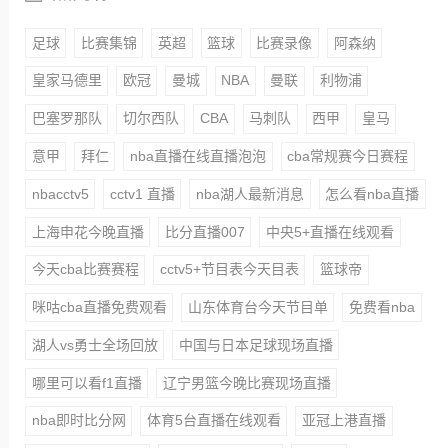
足球
比赛集锦
英超
篮球
比赛录像
阿森纳
皇家马德里
欧冠
曼城
NBA
曼联
利物浦
巴塞罗那队
切尔西队
CBA
马刺队
西甲
皇马
意甲
拜仁
nba直播在线直播泡泡
cba常规赛今日赛程
nbacctv5
cctv1 直播
nba湖人最新消息
怎么看nba直播
上海申花今晚直播
比分直播007
中央5+直播在线观看
今天cba比赛赛程
cctv5+节目表今天目表
篮球帝
咪咕cba直播免费观看
山东体育台今天节目单
免费看nba
湖人vs勇士全场回放
中国与日本足球现场直播
哪里可以看f1直播
辽宁男篮今晚比赛现场直播
nba即时比分网
体育5台直播在线观看
亚冠上港直播