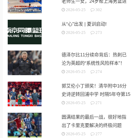
老师生一女，24岁帮上海男篮进
决赛
2026-05-25
302
从“心”出发 | 夏训启动!
2026-05-25
273
德泽尔比11分续命背后：热刺已
沦为英超的“系统性风险样本”！
2026-05-25
274
郭艾伦小丁颁奖！清华附中16分
史诗逆转回浦中学 时隔5年夺第15
冠
2026-05-25
271
圆满结果的最后一战，很好地指
出了卡里克要解决的终极问题
2026-05-25
277