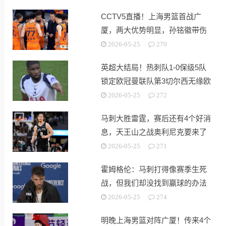
CCTV5直播！上海男篮首战广
厦，两大优势明显，孙铭徽带伤
出战！
2026-05-25
270
英超大结局！热刺队1-0保级5队
锁定欧冠曼联队第3切尔西无缘欧
战
2026-05-25
272
马刺大胜雷霆，赛后还有4个好消
息，天王山之战奥利尼克要来了
2026-05-25
271
霍姆格伦：马刺打得像赛季生死
战，但我们却没找到赢球的办法
2026-05-25
274
明晚上海男篮对阵广厦！传来4个