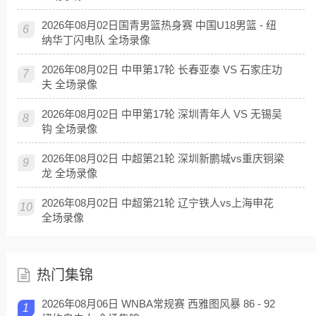
2026年08月02日国青男篮热身赛 中国U18男篮 - 纽
6
纳华丁闪电队 全场录像
2026年08月02日 中甲第17轮 长春亚泰 VS 石家庄功
7
夫 全场录像
2026年08月02日 中甲第17轮 深圳青年人 VS 无锡吴
8
钩 全场录像
2026年08月02日 中超第21轮 深圳新鹏城vs重庆铜梁
9
龙 全场录像
2026年08月02日 中超第21轮 辽宁铁人vs上海申花
10
全场录像
热门集锦
2026年08月06日 WNBA常规赛 西雅图风暴 86 - 92
1