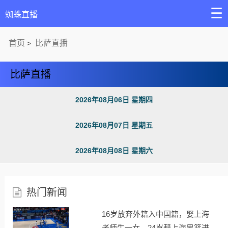
☰
蜘蛛直播
首页
比萨直播
>
比萨直播
2026年08月06日 星期四
2026年08月07日 星期五
2026年08月08日 星期六
热门新闻
16岁放弃外籍入中国籍，娶上海
老师生一女，24岁帮上海男篮进