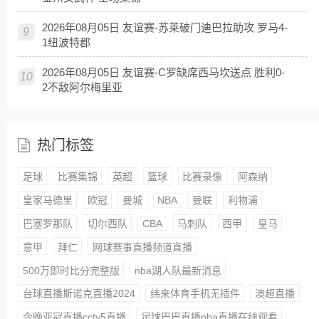
2026年08月05日 友谊赛-苏莱破门迪巴拉助攻 罗马4-
9
1纽波特郡
2026年08月05日 友谊赛-C罗缺席西马坎送点 胜利0-
10
2不敌阿尔梅里亚
热门标签
足球
比赛集锦
英超
篮球
比赛录像
阿森纳
皇家马德里
欧冠
曼城
NBA
曼联
利物浦
巴塞罗那队
切尔西队
CBA
马刺队
西甲
皇马
意甲
拜仁
网球赛事直播频道直播
500万即时比分完整版
nba湖人队最新消息
台球直播斯诺克直播2024
纬来体育手机无插件
澳超直播
今晚亚冠直播cctv5直播
足球巴巴直播nba直播在线观看