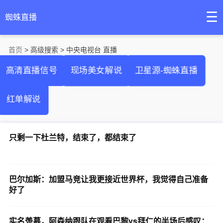
☰
蜘蛛直播
首页
> 高级搜索 > 中央电视台 直播
高清直播信号
现场美女解说
卫星源-蜘蛛直播
红单解说
只剩一下杜兰特，结束了，都结束了
巴尔加斯：加盟马竞让我更接近世界杯，我觉得自己准备
好了
实名羡慕，阿森纳跟队在观看巴黎vs拜仁的半场后感叹：