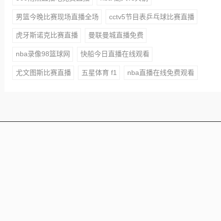
男篮今晚比赛现场直播全场
cctv5节目表乒乓球比赛直播
虎牙斯诺克比赛直播
曼联曼城直播免费
nba录像98篮球网
快船今日直播在线观看
尤文图斯比赛直播
五星体育 f1
nba直播在线免费观看
本站所有赛事直播信号均由用户收集或从搜索引擎搜索整
理获得，所有内容均来自互联网，我们自身不提供任何直
播信号和视频内容，如侵犯您的权益请联系我们，我们会
第一时间处理
Copyright © 2021 - 2025 All Rights Reserved 蜘蛛直播 版
权所有