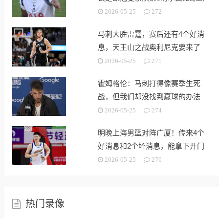
战
2026-05-25
272
马刺大胜雷霆，赛后还有4个好消
息，天王山之战奥利尼克要来了
2026-05-25
271
霍姆格伦：马刺打得像赛季生死
战，但我们却没找到赢球的办法
2026-05-25
274
明晚上海男篮对阵广厦！传来4个
好消息和2个坏消息，能拿下开门
红
2026-05-25
270
热门录像