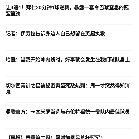
让3追4！拜仁30分钟4球逆转，暴露一套令巴黎窒息的冠
军算法
记者：伊劳拉告诉身边人自己想留在英超执教
哈登：当我开始冲内线时，好事就会发生在我们球队身上
切尔西青训之星被秘密卖至死敌热刺：周一才突然得知消
息
曼联官方：卡塞米罗当选与布伦特福德一役队内最佳球员
【早报】赛季第二冠！曼城加冕足总杯冠军！