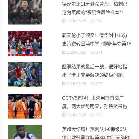
德泽尔比11分续命背后：热刺已
沦为英超的“系统性风险样本”！
2026-05-25
274
郭艾伦小丁颁奖！清华附中16分
史诗逆转回浦中学 时隔5年夺第15
冠
2026-05-25
271
圆满结果的最后一战，很好地指
出了卡里克要解决的终极问题
2026-05-25
277
CCTV5直播！上海男篮首战广
厦，两大优势明显，孙铭徽带伤
出战！
2026-05-25
270
英超大结局！热刺队1-0保级5队
锁定欧冠曼联队第3切尔西无缘欧