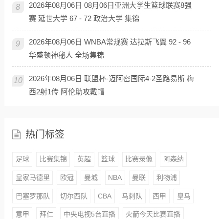
2026年08月06日 08月06日亚洲大学生篮球联赛8强
8
赛 延世大学 67 - 72 政治大学 集锦
2026年08月06日 WNBA常规赛 达拉斯飞翼 92 - 96
9
华盛顿神秘人 全场集锦
2026年08月06日 联盟杯-迈阿密国际4-2圣路易斯 梅
10
西2射1传 阿伦助攻戴帽
热门标签
足球
比赛集锦
英超
篮球
比赛录像
阿森纳
皇家马德里
欧冠
曼城
NBA
曼联
利物浦
巴塞罗那队
切尔西队
CBA
马刺队
西甲
皇马
意甲
拜仁
中央电视5台直播
火箭今天比赛直播