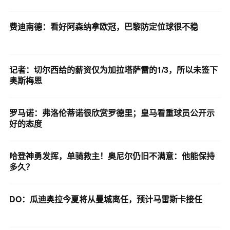
费迪南德：看好阿森纳拿欧冠，巴黎防定位球很不稳
记者：切尔西给的薪资仅为加拉塔萨雷的1/3，所以未签下
奥斯梅恩
罗马诺：弗洛伦蒂诺很欣赏罗德里；皇马看重球员公开示
好的态度
哈登神勇发挥，单骑救主！奥尼尔仍旧不满意：他能保持
多久？
DO：瓜迪奥拉今夏将从曼城离任，预计马雷斯卡接任