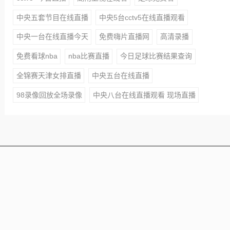
中央五套节目在线直播
中央5台cctv5在线直播观看
中央一台在线直播今天
免费嗨片直播网
高清录播
免费看球nba
nba比赛直播
今日足球比赛结果查询
全锦赛天津女排直播
中央五台在线直播
98录像回放全场录像
中央八台在线直播观看 现场直播
本站所有赛事直播信号均由用户收集或从搜索引擎搜索整
理获得，所有内容均来自互联网，我们自身不提供任何直
播信号和视频内容，如侵犯您的权益请联系我们，我们会
第一时间处理
Copyright © 2021 - 2025 All Rights Reserved 蜘蛛直播 版