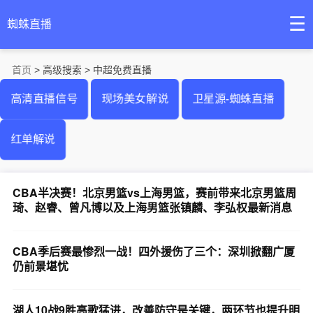
☰
蜘蛛直播
首页
> 高级搜索 > 中超免费直播
高清直播信号
现场美女解说
卫星源-蜘蛛直播
红单解说
CBA半决赛！北京男篮vs上海男篮，赛前带来北京男篮周
琦、赵睿、曾凡博以及上海男篮张镇麟、李弘权最新消息
CBA季后赛最惨烈一战！四外援伤了三个：深圳掀翻广厦
仍前景堪忧
湖人10战9胜高歌猛进，改善防守是关键，两环节也提升明