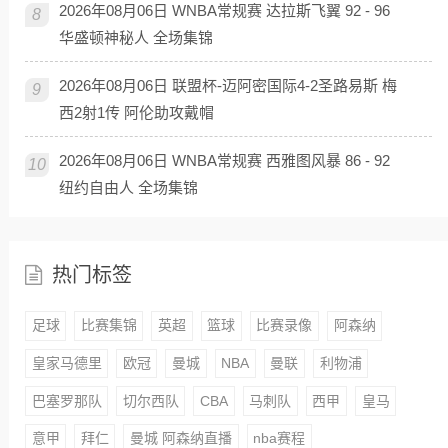
2026年08月06日 WNBA常规赛 达拉斯飞翼 92 - 96
8
华盛顿神秘人 全场集锦
2026年08月06日 联盟杯-迈阿密国际4-2圣路易斯 梅
9
西2射1传 阿伦助攻戴帽
2026年08月06日 WNBA常规赛 西雅图风暴 86 - 92
10
纽约自由人 全场集锦
热门标签
足球
比赛集锦
英超
篮球
比赛录像
阿森纳
皇家马德里
欧冠
曼城
NBA
曼联
利物浦
巴塞罗那队
切尔西队
CBA
马刺队
西甲
皇马
意甲
拜仁
曼城 阿森纳直播
nba赛程