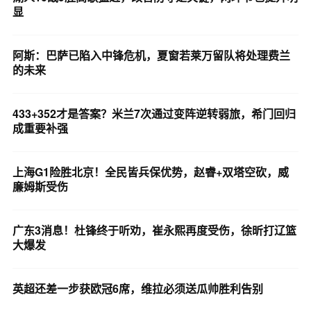
显
阿斯：巴萨已陷入中锋危机，夏窗若莱万留队将处理费兰
的未来
433+352才是答案？米兰7次通过变阵逆转弱旅，希门回归
成重要补强
上海G1险胜北京！全民皆兵保优势，赵睿+双塔空砍，威
廉姆斯受伤
广东3消息！杜锋终于听劝，崔永熙再度受伤，徐昕打辽篮
大爆发
英超还差一步获欧冠6席，维拉必须送瓜帅胜利告别