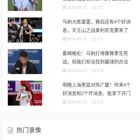
战
2026-05-25
272
马刺大胜雷霆，赛后还有4个好消
息，天王山之战奥利尼克要来了
2026-05-25
271
霍姆格伦：马刺打得像赛季生死
战，但我们却没找到赢球的办法
2026-05-25
274
明晚上海男篮对阵广厦！传来4个
好消息和2个坏消息，能拿下开门
红
2026-05-25
270
热门录像