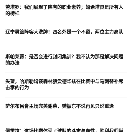
劳塔罗：我们展现了应有的职业素养；姆希塔良是所有人
的榜样
辽宁男篮阵容大洗牌！四名外援一个不留，两位主力离队
斯帕莱蒂：是否会进行封闭集训？我不认为那是解决问题
的办法
失望，哈斯勒姆谈森林狼爱德华兹在比赛中与马刺替补席
击掌的行为
萨尔布吕肯主场完美谢幕，樊振东不说再见只说重逢
佩雷拉：这场比赛体现了球队的斗志与血性，胜利我们当