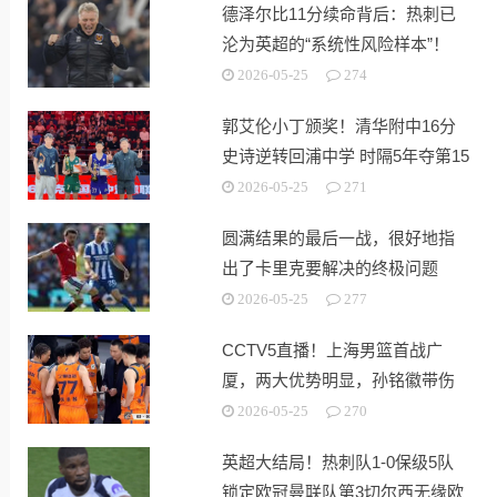
德泽尔比11分续命背后：热刺已
沦为英超的“系统性风险样本”！
2026-05-25
274
郭艾伦小丁颁奖！清华附中16分
史诗逆转回浦中学 时隔5年夺第15
冠
2026-05-25
271
圆满结果的最后一战，很好地指
出了卡里克要解决的终极问题
2026-05-25
277
CCTV5直播！上海男篮首战广
厦，两大优势明显，孙铭徽带伤
出战！
2026-05-25
270
英超大结局！热刺队1-0保级5队
锁定欧冠曼联队第3切尔西无缘欧