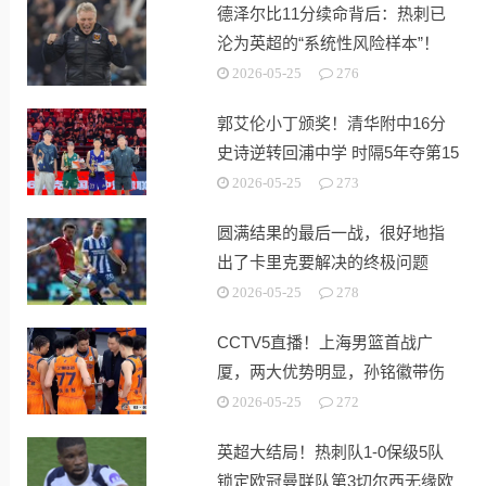
德泽尔比11分续命背后：热刺已
沦为英超的“系统性风险样本”！
2026-05-25
276
郭艾伦小丁颁奖！清华附中16分
史诗逆转回浦中学 时隔5年夺第15
冠
2026-05-25
273
圆满结果的最后一战，很好地指
出了卡里克要解决的终极问题
2026-05-25
278
CCTV5直播！上海男篮首战广
厦，两大优势明显，孙铭徽带伤
出战！
2026-05-25
272
英超大结局！热刺队1-0保级5队
锁定欧冠曼联队第3切尔西无缘欧