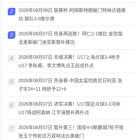
2026年08月08日 联赛杯-阿姆斯特朗破门特林达德建
2
功 狼队3-0维尔港
2026年08月07日 热身两连胜！拜仁2-1维拉 金玟哉
3
戈麦斯破门迪亚斯替补建功
2026年08月07日 无缘决赛！U17上海点球3-4枪手
4
U17 李秋甫、李文博失点王启戎扑点
2026年08月07日 热身赛-中国女篮险胜尼日利亚 张
5
子宇24+11 杨舒予12+6
2026年08月07日 进军决赛！U17国足点球3-1河床
6
U17将战阿森纳 江宇涵替补两扑点
2026年08月07日 暂升第三！国安4-0新鹏城7轮不败
7
张玉宁传射达万双响法比奥破门