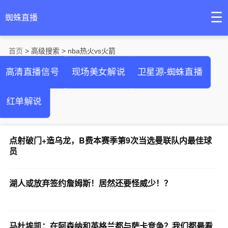
☰
蜘蛛直播
首页
> 高级搜索 > nba热火vs火箭
高清直播信号
现场美女解说
卫星源-蜘蛛直播
红单解说
点射破门+造乌龙，B费本赛季第9次当选曼联队内最佳球
员
湖人或放弃签约詹姆斯！居然还要怪威少！？
马杜埃凯：在阿森纳和英格兰都与萨卡竞争？我们都最看