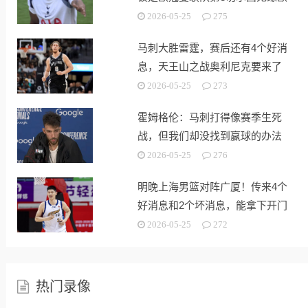
战
2026-05-25
275
马刺大胜雷霆，赛后还有4个好消
息，天王山之战奥利尼克要来了
2026-05-25
273
霍姆格伦：马刺打得像赛季生死
战，但我们却没找到赢球的办法
2026-05-25
276
明晚上海男篮对阵广厦！传来4个
好消息和2个坏消息，能拿下开门
红
2026-05-25
272
热门录像