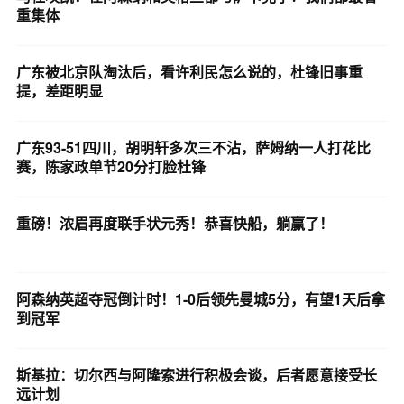
重集体
广东被北京队淘汰后，看许利民怎么说的，杜锋旧事重
提，差距明显
广东93-51四川，胡明轩多次三不沾，萨姆纳一人打花比
赛，陈家政单节20分打脸杜锋
重磅！浓眉再度联手状元秀！恭喜快船，躺赢了！
阿森纳英超夺冠倒计时！1-0后领先曼城5分，有望1天后拿
到冠军
斯基拉：切尔西与阿隆索进行积极会谈，后者愿意接受长
远计划