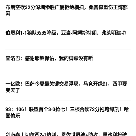
布朗空砍32分深圳惨胜广厦拒绝横扫，桑普森重伤王博郁
闷
伯恩利1-1狼队双双降级，亚当-阿姆斯特朗、弗莱明建功
查洛巴：感谢耶稣保佑，我的脚踝没有断
一亿欧！巴萨今夏最关键交易浮现，马竞开绿灯，西甲要
变天了
93：106！联盟首个3-3抢七！三核合砍72分拖垮绿凯！哈
登偷乐
剑南春丨切尔西2-1热刺，恩佐世界波+助攻，里沙利松破