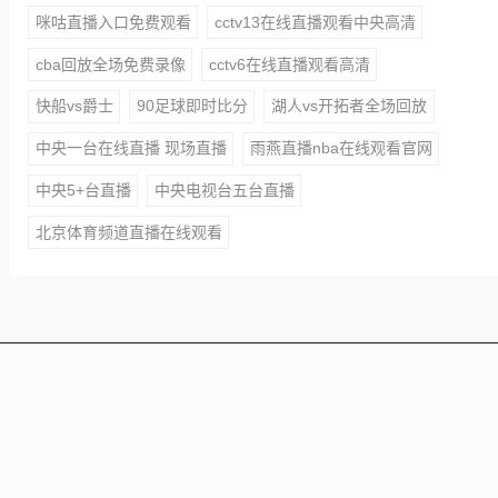
咪咕直播入口免费观看
cctv13在线直播观看中央高清
cba回放全场免费录像
cctv6在线直播观看高清
快船vs爵士
90足球即时比分
湖人vs开拓者全场回放
中央一台在线直播 现场直播
雨燕直播nba在线观看官网
中央5+台直播
中央电视台五台直播
北京体育频道直播在线观看
本站所有赛事直播信号均由用户收集或从搜索引擎搜索整
理获得，所有内容均来自互联网，我们自身不提供任何直
播信号和视频内容，如侵犯您的权益请联系我们，我们会
第一时间处理