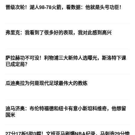
晋级次轮！湖人98-78火箭，看数据：他就是头号功臣！
弗里克：我看到了很多好的表现，我对此感到高兴
萨拉赫功不可没！利物浦三大新帅人选曝光，斯洛特下课
已成定局？
瓜迪奥拉为何是现代足球最伟大的教练
迪马济奥：布伦特福德和纽卡有意小斯坦科维奇，他想留
国米
27分17板5助3帽！文班亚马刷爆NBA纪录，马刺造29分惨