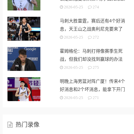
战
2026-05-25
274
马刺大胜雷霆，赛后还有4个好消
息，天王山之战奥利尼克要来了
2026-05-25
272
霍姆格伦：马刺打得像赛季生死
战，但我们却没找到赢球的办法
2026-05-25
275
明晚上海男篮对阵广厦！传来4个
好消息和2个坏消息，能拿下开门
红
2026-05-25
271
热门录像