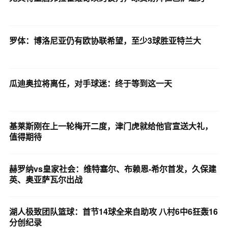
罗体：博洛尼亚仍有欧协联希望，至少3球胜亚特兰大
瓜迪奥拉将离任，对手球迷：终于等到这一天
基莱斯刚在上一轮梅开二度，津门虎就给他官宣送大礼，
值得期待
赫罗纳vs皇家社会：维特塞尔、布赖恩-希尔首发，久保建
英、奥亚萨瓦尔出战
湖人极致团队篮球：首节14球全来自助攻 八村6中6狂轰16
分创纪录