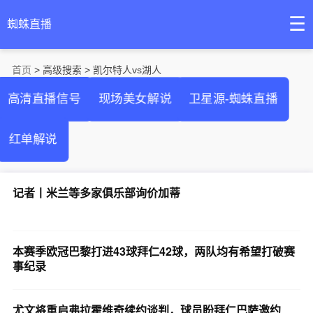
☰
蜘蛛直播
首页
> 高级搜索 > 凯尔特人vs湖人
高清直播信号
现场美女解说
卫星源-蜘蛛直播
红单解说
记者丨米兰等多家俱乐部询价加蒂
本赛季欧冠巴黎打进43球拜仁42球，两队均有希望打破赛
事纪录
尤文将重启弗拉霍维奇续约谈判，球员盼拜仁巴萨邀约