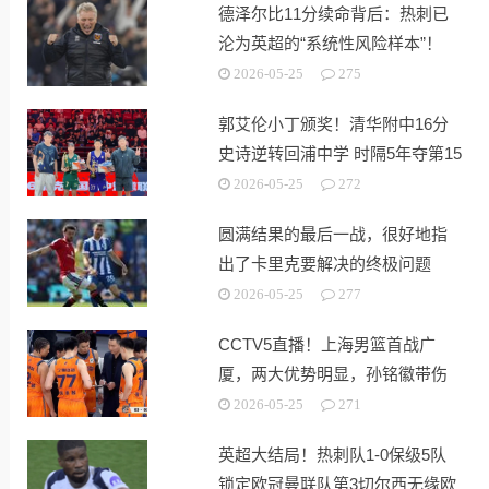
德泽尔比11分续命背后：热刺已
沦为英超的“系统性风险样本”！
2026-05-25
275
郭艾伦小丁颁奖！清华附中16分
史诗逆转回浦中学 时隔5年夺第15
冠
2026-05-25
272
圆满结果的最后一战，很好地指
出了卡里克要解决的终极问题
2026-05-25
277
CCTV5直播！上海男篮首战广
厦，两大优势明显，孙铭徽带伤
出战！
2026-05-25
271
英超大结局！热刺队1-0保级5队
锁定欧冠曼联队第3切尔西无缘欧