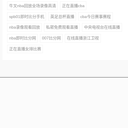
牛叉nba回放全场录像高清
正在直播cba
spb01即时比分手机
英足总杯直播
cba今日赛事赛程
nba录像观看回放
私密免费观看直播
中央电视台在线直播
nba即时比分网
007比分网
在线直播浙江卫视
正在直播女排比赛
本站所有赛事直播信号均由用户收集或从搜索引擎搜索整
理获得，所有内容均来自互联网，我们自身不提供任何直
播信号和视频内容，如侵犯您的权益请联系我们，我们会
第一时间处理
Copyright © 2021 - 2025 All Rights Reserved 蜘蛛直播 版
权所有