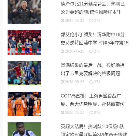
德泽尔比11分续命背后：热刺已
沦为英超的“系统性风险样本”！
2026-05-25
276
郭艾伦小丁颁奖！清华附中16分
史诗逆转回浦中学 时隔5年夺第15
冠
2026-05-25
273
圆满结果的最后一战，很好地指
出了卡里克要解决的终极问题
2026-05-25
278
CCTV5直播！上海男篮首战广
厦，两大优势明显，孙铭徽带伤
出战！
2026-05-25
272
英超大结局！热刺队1-0保级5队
锁定欧冠曼联队第3切尔西无缘欧