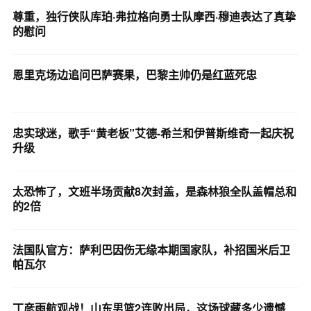
尊重，独行侠队库珀·弗拉格向勇士队摩西·穆迪表达了真挚
的慰问
恩里克场边追问巴萨赛果，巴黎主帅仍是红蓝死忠
忠实球迷，歌手“黄老板”艾德-希兰和伊普斯维奇一起庆祝
升级
太恐怖了，文班半场贡献8次封盖，是森林狼全队盖帽总和
的2倍
法国队官方：萨利巴因伤无缘本期国家队，补招国米后卫
帕瓦尔
丁彦雨航观战！山东男篮2连败出局，这场球藏多少遗憾