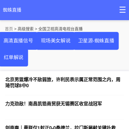
☰
蜘蛛直播
首页
> 高级搜索 > 全国卫视高清电视台直播
高清直播信号
现场美女解说
卫星源-蜘蛛直播
红单解说
北京男篮爆冷不敌弱旅，许利民表示属正常范围之内，周
琦罚球8中0
力克劲敌！南昌凯锆商贸获无锡赛区收官战冠军
剑南春｜曼联仅1射正0-0桑德兰，拉门斯屡献关键扑救