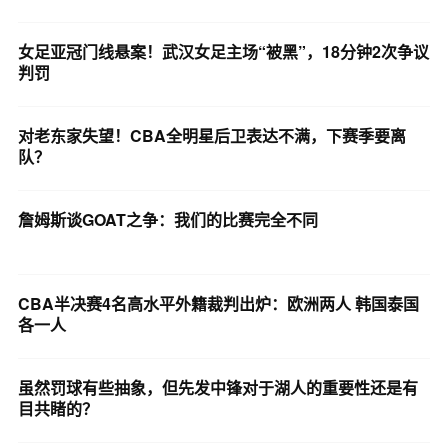
女足亚冠门线悬案！武汉女足主场“被黑”，18分钟2次争议
判罚
对老东家失望！CBA全明星后卫表达不满，下赛季要离
队？
詹姆斯谈GOAT之争：我们的比赛完全不同
CBA半决赛4名高水平外籍裁判出炉：欧洲两人 韩国泰国
各一人
虽然罚球有些抽象，但先发中锋对于湖人的重要性还是有
目共睹的？