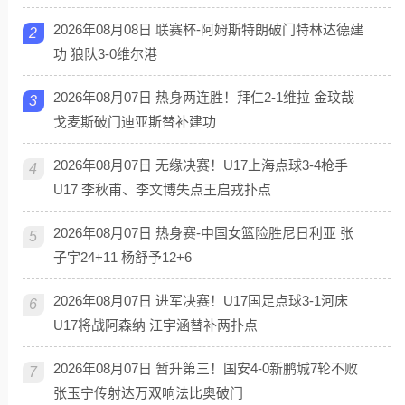
2026年08月08日 联赛杯-阿姆斯特朗破门特林达德建
2
功 狼队3-0维尔港
2026年08月07日 热身两连胜！拜仁2-1维拉 金玟哉
3
戈麦斯破门迪亚斯替补建功
2026年08月07日 无缘决赛！U17上海点球3-4枪手
4
U17 李秋甫、李文博失点王启戎扑点
2026年08月07日 热身赛-中国女篮险胜尼日利亚 张
5
子宇24+11 杨舒予12+6
2026年08月07日 进军决赛！U17国足点球3-1河床
6
U17将战阿森纳 江宇涵替补两扑点
2026年08月07日 暂升第三！国安4-0新鹏城7轮不败
7
张玉宁传射达万双响法比奥破门