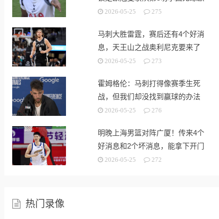
战
2026-05-25
275
马刺大胜雷霆，赛后还有4个好消
息，天王山之战奥利尼克要来了
2026-05-25
273
霍姆格伦：马刺打得像赛季生死
战，但我们却没找到赢球的办法
2026-05-25
276
明晚上海男篮对阵广厦！传来4个
好消息和2个坏消息，能拿下开门
红
2026-05-25
272
热门录像