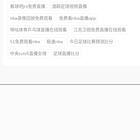
看球吧jrs免费直播
澳超足球视频直播
nba录像回放免费观看
免费看nba直播app
咪咕体育乒乓球直播在线观看
江苏卫视免费直播在线观看
51免费观看nba
极速nba
今日足球比赛预测比分
中央cctv5直播女排
足球直播比分
本站所有赛事直播信号均由用户收集或从搜索引擎搜索整
理获得，所有内容均来自互联网，我们自身不提供任何直
播信号和视频内容，如侵犯您的权益请联系我们，我们会
第一时间处理
Copyright © 2021 - 2025 All Rights Reserved 蜘蛛直播 版
权所有