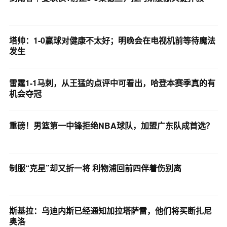
塔帅：1-0赢球对健康不太好；明晚会在电视机前等待魔法
发生
雷霆1-1马刺，从王猛的点评中可看出，哈登本赛季真的有
机会夺冠
重磅！男篮第一中锋拒绝NBA球队，加盟广东队成首选？
制服“克星”却又折一将 利物浦回前四伴着伤别离
斯基拉：乌迪内斯已经通知加拉塔萨雷，他们将买断扎尼
奥洛