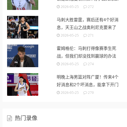
战
2026-05-25
272
马刺大胜雷霆，赛后还有4个好消
息，天王山之战奥利尼克要来了
2026-05-25
271
霍姆格伦：马刺打得像赛季生死
战，但我们却没找到赢球的办法
2026-05-25
274
明晚上海男篮对阵广厦！传来4个
好消息和2个坏消息，能拿下开门
红
2026-05-25
270
热门录像