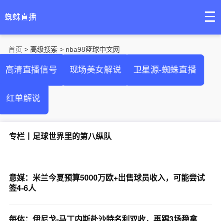
☰
蜘蛛直播
首页
> 高级搜索 > nba98篮球中文网
高清直播信号
现场美女解说
卫星源-蜘蛛直播
红单解说
专栏丨足球世界里的第八纵队
意媒：米兰今夏预算5000万欧+出售球员收入，可能尝试
签4-6人
每体：伊尼戈-马丁内斯赴沙特名利双收，再踢3场稳拿