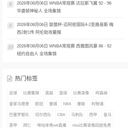
2026年08月06日 WNBA常规赛 达拉斯飞翼 92 - 96
8
华盛顿神秘人 全场集锦
2026年08月06日 联盟杯-迈阿密国际4-2圣路易斯 梅
9
西2射1传 阿伦助攻戴帽
2026年08月06日 WNBA常规赛 西雅图风暴 86 - 92
10
纽约自由人 全场集锦
热门标签
足球
比赛集锦
英超
篮球
比赛录像
阿森纳
皇家马德里
欧冠
曼城
NBA
曼联
利物浦
巴塞罗那队
切尔西队
CBA
马刺队
西甲
皇马
意甲
拜仁
咪咕体育wtt直播
nba比赛录像回放免费