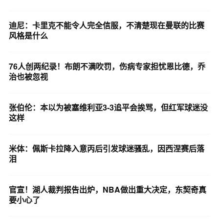
迪尼：卡里克不能令人完全信服，不清楚现在曼联的比赛
风格是什么
76人创两纪录！布朗不满吹罚，伤病专家担忧恩比德，乔
治也被忽视
张伯伦：本以为被塞维利亚3-3追平会挨骂，但红军球迷没
这样
米体：佩斯卡拉降入意丙后引发球迷骚乱，因西涅赛后落
泪
官宣！湖人裁判报告出炉，NBA做出重大决定，东契奇真
要小心了