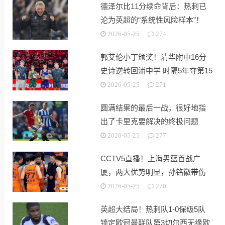
德泽尔比11分续命背后：热刺已
沦为英超的“系统性风险样本”！
2026-05-25
274
郭艾伦小丁颁奖！清华附中16分
史诗逆转回浦中学 时隔5年夺第15
冠
2026-05-25
271
圆满结果的最后一战，很好地指
出了卡里克要解决的终极问题
2026-05-25
277
CCTV5直播！上海男篮首战广
厦，两大优势明显，孙铭徽带伤
出战！
2026-05-25
270
英超大结局！热刺队1-0保级5队
锁定欧冠曼联队第3切尔西无缘欧