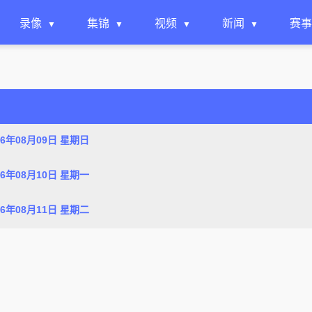
录像
集锦
视频
新闻
赛事
26年08月09日 星期日
26年08月10日 星期一
26年08月11日 星期二