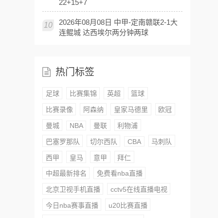
22+15+7
2026年08月08日 中甲-定南赣联2-1大
10
连鲲城 达西埃尔两分钟两球
热门标签
足球
比赛集锦
英超
篮球
比赛录像
阿森纳
皇家马德里
欧冠
曼城
NBA
曼联
利物浦
巴塞罗那队
切尔西队
CBA
马刺队
西甲
皇马
意甲
拜仁
中超最新排名
免费看nba直播
北京卫视手机直播
cctv5在线直播电视
今日nba赛事直播
u20比赛直播