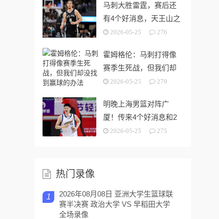
马刺大胜雷霆，赛后还
有4个好消息，天王山之
战奥利尼克要来了
2026-05-25
276
霍姆格伦：马刺打得像
赛季生死战，但我们却
没找到赢球的办法
2026-05-25
279
明晚上海男篮对阵广
厦！传来4个好消息和2
个坏消息，能拿下开门
2026-05-25
275
红
热门录像
2026年08月08日 亚洲大学生篮球联
1
赛半决赛 政治大学 VS 早稻田大学
全场录像