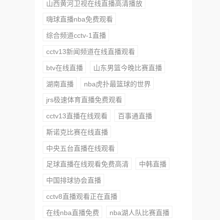
山西黄河卫视在线直播高清播放
嗨球直播nba免费观看
综合频道cctv-1直播
cctv13新闻频道在线直播观看
btv在线直播
山东男篮今晚比赛直播
湖南直播
nba虎扑最篮球的世界
jrs极速体育直播免费观看
cctv13直播在线观看
百事通直播
斯诺克比赛在线直播
中央五台直播在线观看
足球直播在线观看免费高清
中韩直播
中国排球协会直播
cctv8直播观看正在直播
在线nba直播免费
nba湖人队比赛直播