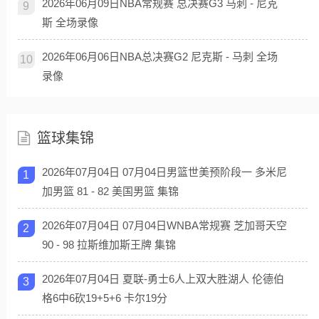
2026年06月09日NBA常规赛 总决赛G3 马刺 - 尼克
9
斯 全场录像
2026年06月06日NBA总决赛G2 尼克斯 - 马刺 全场
10
录像
篮球集锦
2026年07月04日 07月04日男篮世美预阶段一 多米尼
1
加男篮 81 - 82 美国男篮 集锦
2026年07月04日 07月04日WNBA常规赛 芝加哥天空
2
90 - 98 拉斯维加斯王牌 集锦
2026年07月04日 夏联-勇士6人上双大胜湖人 伦德伯
3
格6中6砍19+5+6 卡尔19分