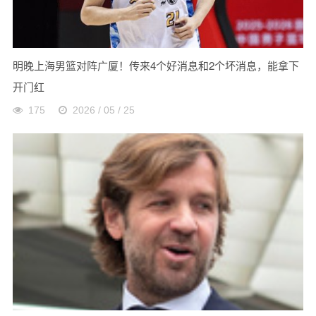
明晚上海男篮对阵广厦！传来4个好消息和2个坏消息，能拿下
开门红
175
2026 / 05 / 25