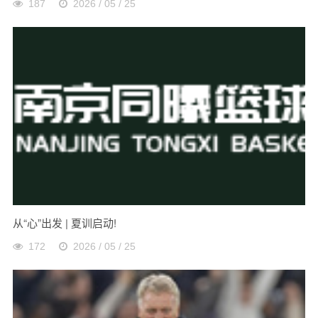
187
2026 / 05 / 25
从“心”出发 | 夏训启动!
172
2026 / 05 / 25