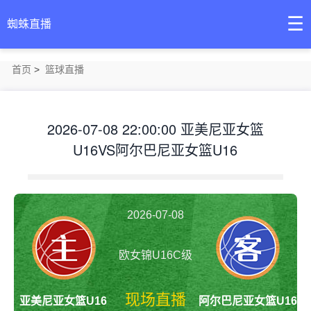
☰
蜘蛛直播
首页
>
篮球直播
2026-07-08 22:00:00 亚美尼亚女篮
U16VS阿尔巴尼亚女篮U16
2026-07-08
欧女锦U16C级
22:00:00
现场直播
亚美尼亚女篮U16
阿尔巴尼亚女篮U16