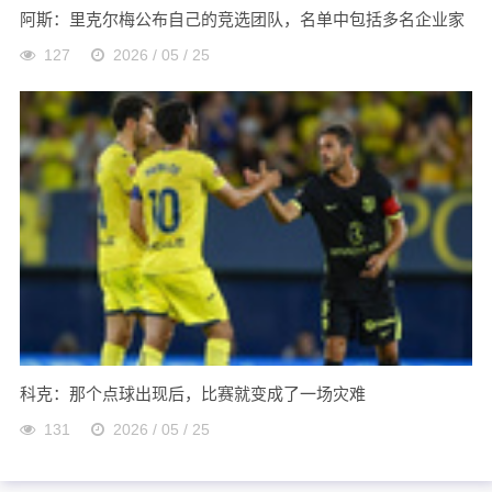
阿斯：里克尔梅公布自己的竞选团队，名单中包括多名企业家
127
2026 / 05 / 25
科克：那个点球出现后，比赛就变成了一场灾难
131
2026 / 05 / 25