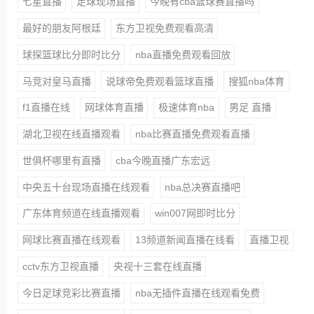
七星直播
足球现场直播
今晚有cba篮球赛直播吗
最好的朋友阿根廷
东方卫视免费观看高清
球探篮球比分即时比分
nba直播免费观看回放
马竞对皇马直播
说球帝免费观看篮球直播
搜狐nba体育
f1直播在线
网球体育直播
极速体育nba
男足 直播
湖北卫视在线直播观看
nba比赛直播免费观看直播
世俱杯哪里有直播
cba今晚直播广东宏远
中央五十台现场直播在线观看
nba总决赛直播吧
广东体育频道在线直播观看
win007网即时比分
网球比赛直播在线观看
13频道新闻直播在线看
直播卫视
cctv东方卫视直播
央视十三套在线直播
今日足球竞彩比赛直播
nba无插件直播在线观看免费