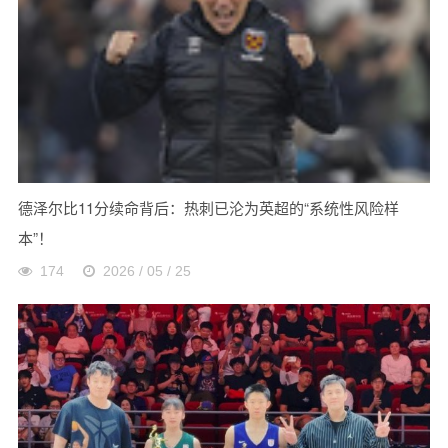
德泽尔比11分续命背后：热刺已沦为英超的“系统性风险样
本”！
174
2026 / 05 / 25