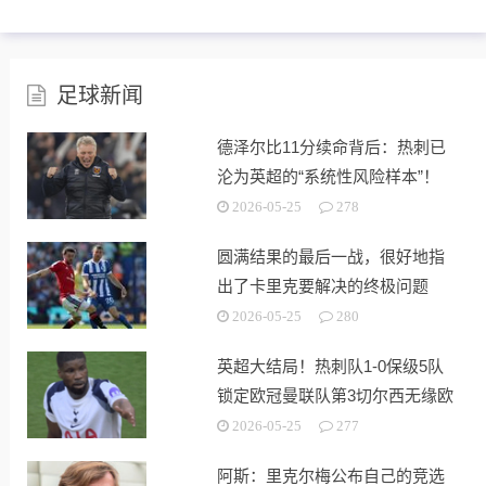
足球新闻
德泽尔比11分续命背后：热刺已
沦为英超的“系统性风险样本”！
2026-05-25
278
圆满结果的最后一战，很好地指
出了卡里克要解决的终极问题
2026-05-25
280
英超大结局！热刺队1-0保级5队
锁定欧冠曼联队第3切尔西无缘欧
战
2026-05-25
277
阿斯：里克尔梅公布自己的竞选