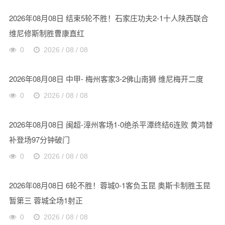
2026年08月08日 结束5轮不胜！石家庄功夫2-1十人陕西联合
维尼修斯制胜曹康直红
0
2026 / 08 / 08
2026年08月08日 中甲- 梅州客家3-2佛山南狮 维尼梅开二度
0
2026 / 08 / 08
2026年08月08日 闽超-漳州客场1-0绝杀平潭终结6连败 黄鸿替
补登场97分钟破门
0
2026 / 08 / 08
2026年08月08日 6轮不胜！蓉城0-1客负玉昆 奥斯卡制胜玉昆
暂第三 蓉城全场1射正
0
2026 / 08 / 08