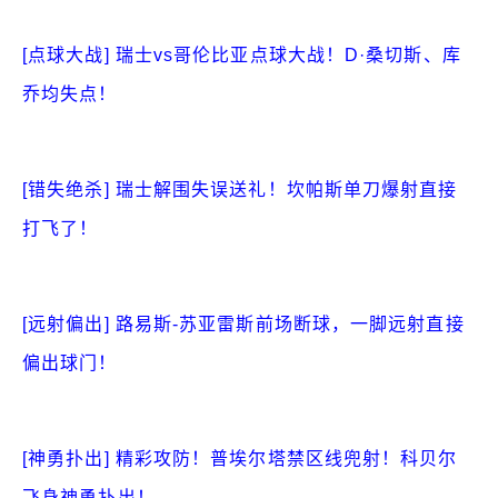
[点球大战] 瑞士vs哥伦比亚点球大战！D·桑切斯、库
乔均失点！
[错失绝杀] 瑞士解围失误送礼！坎帕斯单刀爆射直接
打飞了！
[远射偏出] 路易斯-苏亚雷斯前场断球，一脚远射直接
偏出球门！
[神勇扑出] 精彩攻防！普埃尔塔禁区线兜射！科贝尔
飞身神勇扑出！