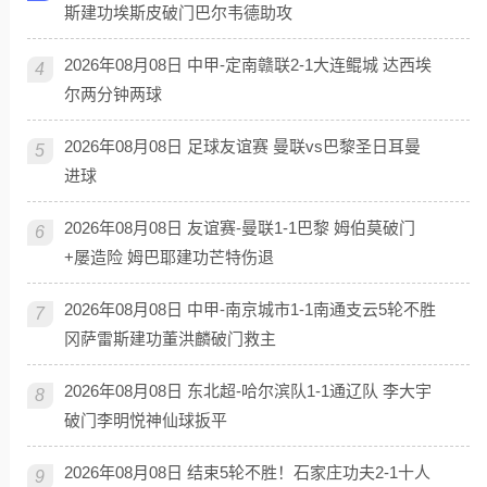
斯建功埃斯皮破门巴尔韦德助攻
2026年08月08日 中甲-定南赣联2-1大连鲲城 达西埃
4
尔两分钟两球
2026年08月08日 足球友谊赛 曼联vs巴黎圣日耳曼
5
进球
2026年08月08日 友谊赛-曼联1-1巴黎 姆伯莫破门
6
+屡造险 姆巴耶建功芒特伤退
2026年08月08日 中甲-南京城市1-1南通支云5轮不胜
7
冈萨雷斯建功董洪麟破门救主
2026年08月08日 东北超-哈尔滨队1-1通辽队 李大宇
8
破门李明悦神仙球扳平
2026年08月08日 结束5轮不胜！石家庄功夫2-1十人
9