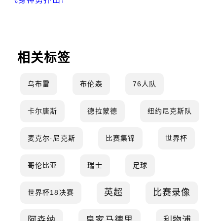
相关标签
乌布雷
布伦森
76人队
卡尔唐斯
德拉蒙德
纽约尼克斯队
麦克尔·尼克斯
比赛集锦
世界杯
哥伦比亚
瑞士
足球
英超
比赛录像
世界杯18决赛
阿森纳
皇家马德里
利物浦