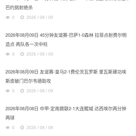
巴约挑射绝杀
0
2026 / 08 / 09
2026年08月09日 45分钟友谊赛-巴萨1-0森林 拉菲点射费尔明
造点 两队各一次中柱
0
2026 / 08 / 09
2026年08月09日 友谊赛-皇马2-1费伦茨瓦罗斯 里瓦斯建功埃
斯皮破门巴尔韦德助攻
0
2026 / 08 / 09
2026年08月08日 中甲-定南赣联2-1大连鲲城 达西埃尔两分钟
两球
0
2026 / 08 / 08