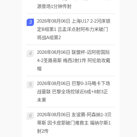
源登场1分钟传射
2026年08月06日 上海U17 2-2河床锁
3
定B组第1 吕孟洋点射阿布力米破门
将战A组第2
2026年08月06日 联盟杯-迈阿密国际
4
4-2圣路易斯 梅西2射1传 阿伦助攻戴
帽
2026年08月06日 巴黎0-3马略卡下场
5
战曼联 巴黎全场控球近6成+8射3正
未果
2026年08月06日 友谊赛-阿森纳1-3贝
6
蒂斯 因卡皮耶破门难救主 福纳尔斯1
射2传