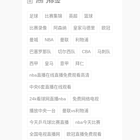
热门标签
足球
比赛集锦
英超
篮球
比赛录像
阿森纳
皇家马德里
欧冠
曼城
NBA
曼联
利物浦
巴塞罗那队
切尔西队
CBA
马刺队
西甲
皇马
意甲
拜仁
nba直播在线直播免费观看高清
中央6套直播在线观看
24k看球网直播nba
免费网络电视
播放中央一台
曼联vs利物浦
今天乒乓球比赛直播
nba今天比赛
全国电视直播网
欧冠直播免费观看