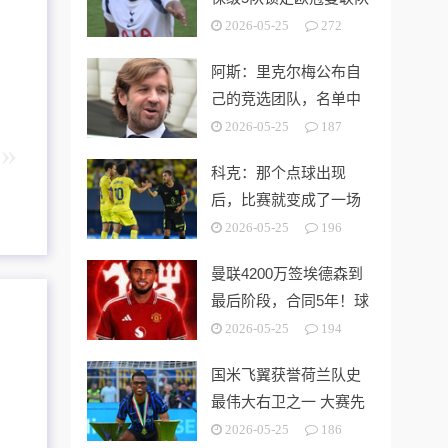
第3切尔西无缘欧战
2026-05-25
272
阿斯：里克尔梅公布自
己的竞选团队，名单中
包括多名企业家
2026-05-25
187
科克：那个点球出现
后，比赛就变成了一场
灾难
2026-05-25
196
曼联4200万签埃德森到
最后阶段，合同5年！球
员拒绝别队只等红魔
2026-05-25
194
国米飞翼获誉荷兰队史
最伟大右卫之一 大赛先
生能否比肩巴萨传奇
2026-05-25
186