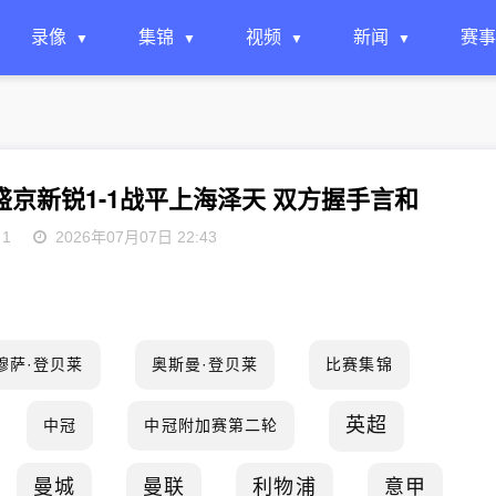
录像
集锦
视频
新闻
赛事
辽宁盛京新锐1-1战平上海泽天 双方握手言和
1
2026年07月07日 22:43
穆萨·登贝莱
奥斯曼·登贝莱
比赛集锦
英超
中冠
中冠附加赛第二轮
曼城
曼联
利物浦
意甲