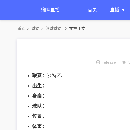
蜘蛛直播
首页
直播
首页
>
球员
>
篮球球员
文章正文
release
联赛：
沙特乙
出生：
身高：
球队：
位置：
体重：