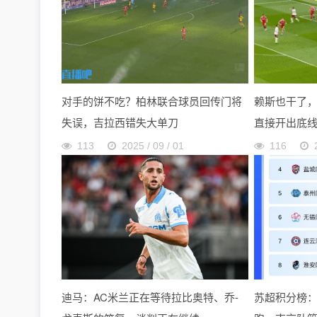
对手的饼不吃？柏林联合球员回传门将
赖斯也干了
失误，吉拉西错失大单刀
直接开出底
113
2025 / 09 / 01
116
迪马：AC米兰正在等待拉比奥特、乔-
苏超积分榜：