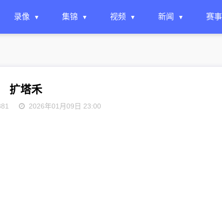
录像
集锦
视频
新闻
赛事
扩塔禾
381
2026年01月09日 23:00