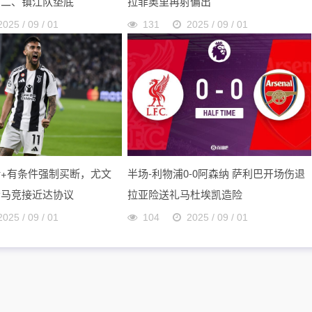
第二、镇江队垫底
拉菲奥里再射偏出
2025 / 09 / 01
131
2025 / 09 / 01
+有条件强制买断，尤文
半场-利物浦0-0阿森纳 萨利巴开场伤退
会马竞接近达协议
拉亚险送礼马杜埃凯造险
2025 / 09 / 01
104
2025 / 09 / 01