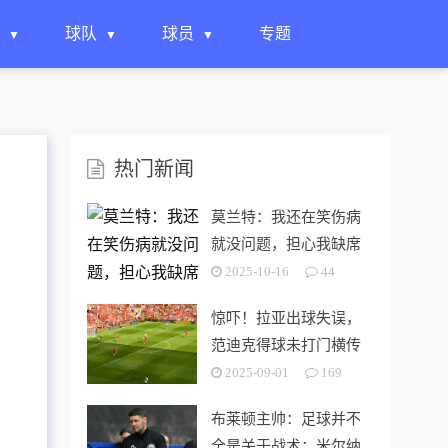
球队
球员
专题
热门新闻
莫兰特：我还在笑伤病
就没问题，担心我缺席
揭幕战是想太多了
2025-10-16
44
惊吓！拉亚出球失误，
范迪克得球未打门横传
被破坏
2025-09-01
169
布莱顿主帅：足球并不
全是关于战术；米尔纳