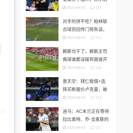
可以为球队带来帮助
2025-09-01
133
对手的饼不吃？柏林联
合球员回传门将失误，
吉拉西错失大单刀
2025-09-01
113
赖斯也干了，赖斯主罚
角球谁都没碰到直接开
出底线
2025-09-01
116
意天空：拜仁租借+选
择买断报价卢克曼，被
亚特兰大拒绝
2025-09-01
114
迪马：AC米兰正在等待
拉比奥特、乔-戈麦斯的
答复，谈判正在继续
2025-09-01
115