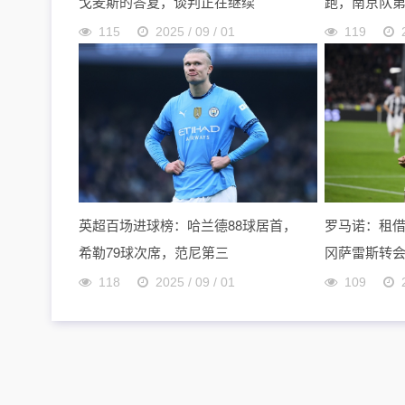
戈麦斯的答复，谈判正在继续
跑，南京队
115
2025 / 09 / 01
119
英超百场进球榜：哈兰德88球居首，
罗马诺：租借
希勒79球次席，范尼第三
冈萨雷斯转
118
2025 / 09 / 01
109