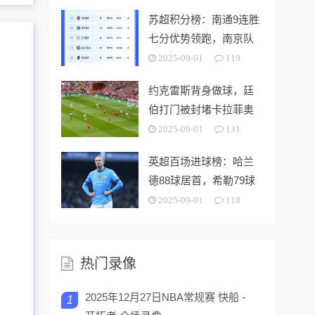
苏超积分榜：南通9连胜
七分优势领跑，南京队
第二、镇江队垫底
2025-09-01
119
约克雷斯背身做球，廷
伯打门被封堵卡拉菲奥
里再射偏出
2025-09-01
131
英超百场进球榜：哈兰
德88球居首，希勒79球
次席，范尼第三
2025-09-01
118
热门录像
2025年12月27日NBA常规赛 快船 -
1