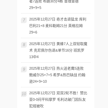
者7连败 布朗30分4断 普理查德
29+9+5
2025年12月27日 奇才击退猛龙 库利
7
巴利21+8 麦科勒姆21分 英格拉姆
29+6
2025年12月27日 黄蜂7人上双轻取魔
8
术 克尼佩尔伤退&单节16分 班凯罗
13中4
2025年12月27日 热火送老鹰5连败
9
鲍威尔25+7+5 希罗&热巴缺战 约翰
逊24+9+10
2025年12月27日 双双2轮不胜！赞比
10
亚0-0闷平科摩罗 毛利达破门因队友
犯规被吹