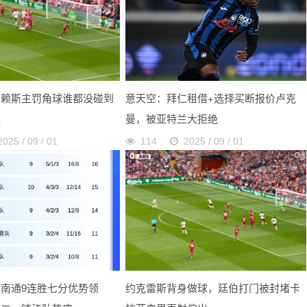
，赖斯主罚角球谁都没碰到
意天空：拜仁租借+选择买断报价卢克
线
曼，被亚特兰大拒绝
2025 / 09 / 01
114
2025 / 09 / 01
南通9连胜七分优势领
约克雷斯背身做球，廷伯打门被封堵卡