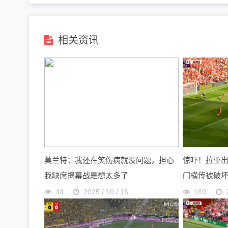
相关资讯
莫兰特：我还在笑伤病就没问题，担心
惊吓！拉亚
我缺席揭幕战是想太多了
门横传被破
44
2025 / 10 / 16
169