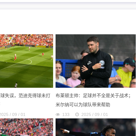
出球失误，范迪克得球未打
布莱顿主帅：足球并不全是关于战术；
坏
米尔纳可以为球队带来帮助
2025 / 09 / 01
133
2025 / 09 / 01