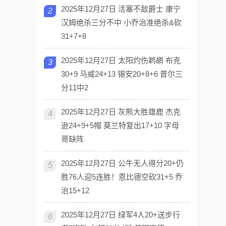
2025年12月27日 活塞不敌爵士 康宁
2
汉姆绝杀三分不中 小乔治准绝杀&砍
31+7+8
2025年12月27日 太阳灼伤鹈鹕 布克
3
30+9 马威24+13 锡安20+8+6 普尔三
分11中2
2025年12月27日 灰熊大胜雄鹿 杰克
4
逊24+9+5帽 莫兰特复出17+10 字母
哥缺阵
2025年12月27日 公牛无人得分20+仍
5
胜76人迎5连胜！恩比德空砍31+5 乔
治15+12
2025年12月27日 绿军4人20+送步行
6