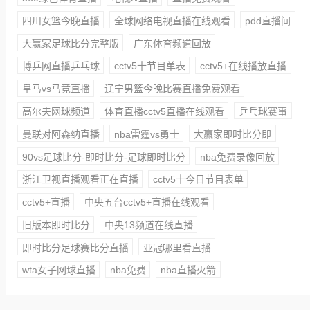
四川女篮今晚直播
全球网络电视直播在线观看
pdd直播间
大赢家足球比分完整版
广东体育频道回放
博乒网直播乒乓球
cctv5十节目单表
cctv5+在线播放直播
皇马vs马竞直播
辽宁男篮今晚比赛直播免费观看
高尔夫网球频道
体育直播cctv5直播在线观看
乒乓球赛事
曼联对阿森纳直播
nba雷霆vs勇士
大赢家即时比分即
90vs足球比分-即时比分-足球即时比分
nba免费录像回放
浙江卫视直播观看正在直播
cctv5十今日节目表单
cctv5+直播
中央五台cctv5+直播在线观看
旧版本即时比分
中央13频道在线直播
即时比分足球赛比分直播
亚冠哪里看直播
wta女子网球直播
nba免费
nba直播火箭