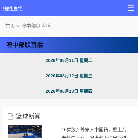
☰
蜘蛛直播
首页
澳中部联直播
>
澳中部联直播
2026年08月11日 星期二
2026年08月12日 星期三
2026年08月13日 星期四
篮球新闻
16岁放弃外籍入中国籍，娶上海
老师生一女，24岁帮上海男篮进