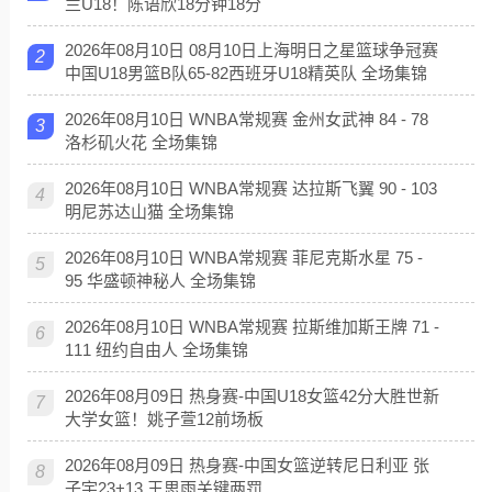
兰U18！陈语欣18分钟18分
2026年08月10日 08月10日上海明日之星篮球争冠赛
2
中国U18男篮B队65-82西班牙U18精英队 全场集锦
2026年08月10日 WNBA常规赛 金州女武神 84 - 78
3
洛杉矶火花 全场集锦
2026年08月10日 WNBA常规赛 达拉斯飞翼 90 - 103
4
明尼苏达山猫 全场集锦
2026年08月10日 WNBA常规赛 菲尼克斯水星 75 -
5
95 华盛顿神秘人 全场集锦
2026年08月10日 WNBA常规赛 拉斯维加斯王牌 71 -
6
111 纽约自由人 全场集锦
2026年08月09日 热身赛-中国U18女篮42分大胜世新
7
大学女篮！姚子萱12前场板
2026年08月09日 热身赛-中国女篮逆转尼日利亚 张
8
子宇23+13 王思雨关键两罚