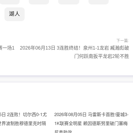
湖人
下一篇:
赛一场1
2026年06月13日 3连胜终结！泉州1-1龙岩 臧瀚彪破
门何跃南扳平龙岩2轮不胜
05日 2连败！切尔西0-1尤
2026年08月05日 马雷斯卡首胜!曼城3-
世界波制胜穆德里克时隔
1K联赛全明星 赖因德斯努里破门塞梅
尼奥助攻