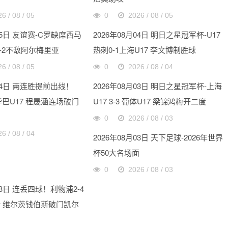
6 / 08 / 05
0
2026 / 08 / 05
月05日 友谊赛-C罗缺席西马
2026年08月04日 明日之星冠军杯-U17
0-2不敌阿尔梅里亚
热刺0-1上海U17 李文博制胜球
6 / 08 / 05
0
2026 / 08 / 04
月04日 两连胜提前出线！
2026年08月03日 明日之星冠军杯-上海
0毕巴U17 程晟涵连场破门
U17 3-3 葡体U17 梁锦鸿梅开二度
0
2026 / 08 / 03
6 / 08 / 04
2026年08月03日 天下足球-2026年世界
杯50大名场面
0
2026 / 08 / 03
03日 连丢四球！利物浦2-4
 维尔茨钱伯斯破门凯尔