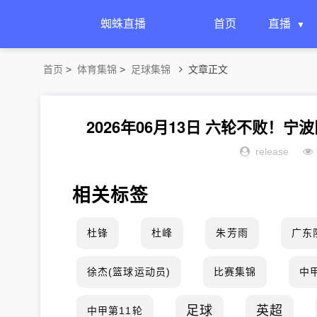
蜘蛛直播
首页
直播
首页
>
体育集锦
>
足球集锦
文章正文
2026年06月13日 六轮不败！
release
相关标签
杜锋
杜峰
朱芳雨
广东
徐杰(篮球运动员)
比赛集锦
中
足球
英超
中甲第11轮