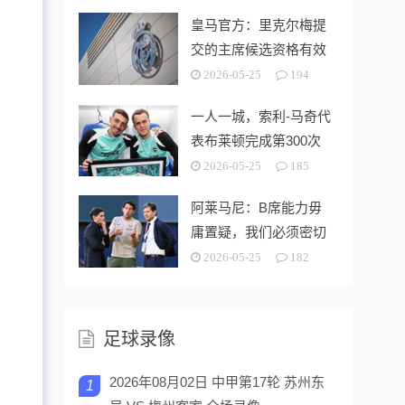
皇马官方：里克尔梅提
交的主席候选资格有效
2026-05-25
194
一人一城，索利-马奇代
表布莱顿完成第300次
出场
2026-05-25
185
阿莱马尼：B席能力毋
庸置疑，我们必须密切
关注今夏市场动向
2026-05-25
182
足球录像
2026年08月02日 中甲第17轮 苏州东
1