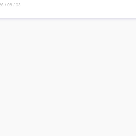
6 / 08 / 03