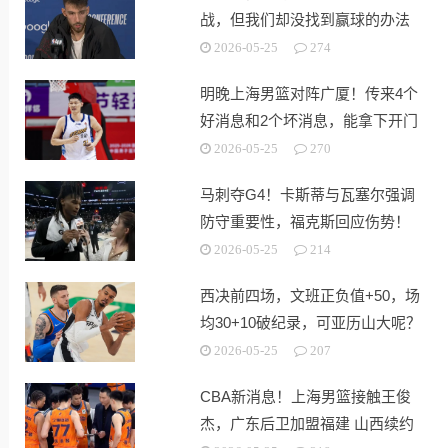
战，但我们却没找到赢球的办法
2026-05-25
274
明晚上海男篮对阵广厦！传来4个
好消息和2个坏消息，能拿下开门
红
2026-05-25
270
马刺夺G4！卡斯蒂与瓦塞尔强调
防守重要性，福克斯回应伤势！
2026-05-25
214
西决前四场，文班正负值+50，场
均30+10破纪录，可亚历山大呢？
2026-05-25
207
CBA新消息！上海男篮接触王俊
杰，广东后卫加盟福建 山西续约