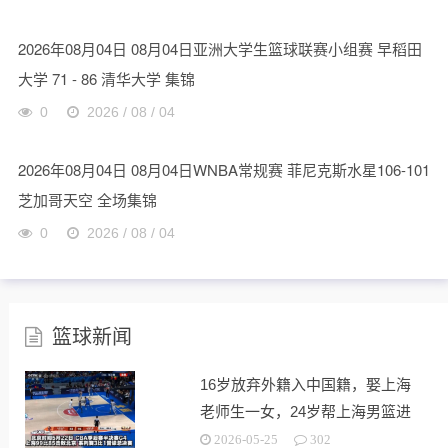
2026年08月04日 08月04日亚洲大学生篮球联赛小组赛 早稻田
大学 71 - 86 清华大学 集锦
0
2026 / 08 / 04
2026年08月04日 08月04日WNBA常规赛 菲尼克斯水星106-101
芝加哥天空 全场集锦
0
2026 / 08 / 04
篮球新闻
16岁放弃外籍入中国籍，娶上海
老师生一女，24岁帮上海男篮进
决赛
2026-05-25
302