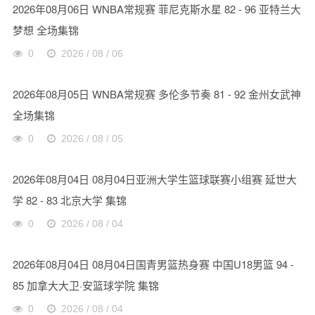
2026年08月06日 WNBA常规赛 菲尼克斯水星 82 - 96 亚特兰大
梦想 全场集锦
0
2026 / 08 / 06
2026年08月05日 WNBA常规赛 多伦多节奏 81 - 92 金州女武神
全场集锦
0
2026 / 08 / 05
2026年08月04日 08月04日亚洲大学生篮球联赛小组赛 延世大
学 82 - 83 北京大学 集锦
0
2026 / 08 / 04
2026年08月04日 08月04日国青男篮热身赛 中国U18男篮 94 -
85 加拿大大卫·安篮球学院 集锦
0
2026 / 08 / 04